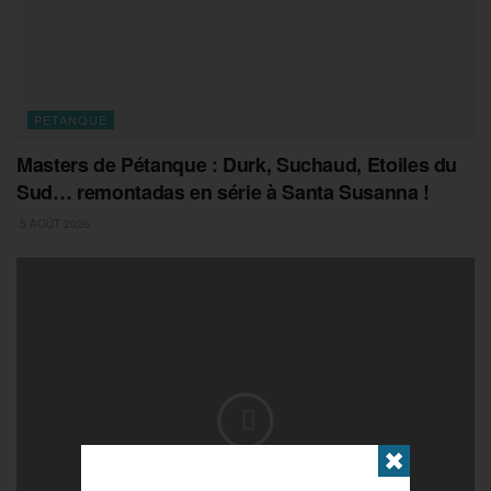
PETANQUE
Masters de Pétanque : Durk, Suchaud, Etoiles du
Sud… remontadas en série à Santa Susanna !
5 AOÛT 2026
✖