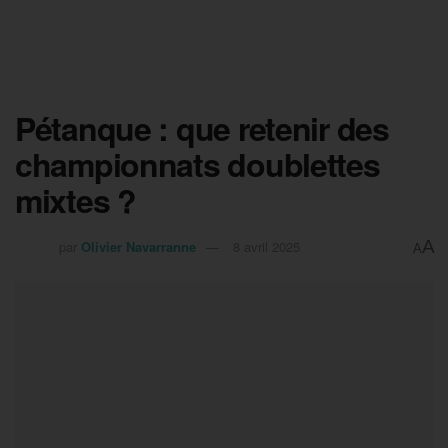
Pétanque : que retenir des
championnats doublettes
mixtes ?
A
par
Olivier Navarranne
8 avril 2025
A