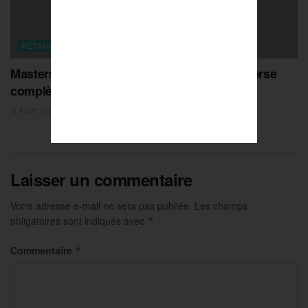
PETANQUE
Masters de Pétanque : la Dream Team renverse
complètement Rocher et file en demies !
5 AOÛT 2026
Laisser un commentaire
Votre adresse e-mail ne sera pas publiée.
Les champs
obligatoires sont indiqués avec
*
Commentaire
*