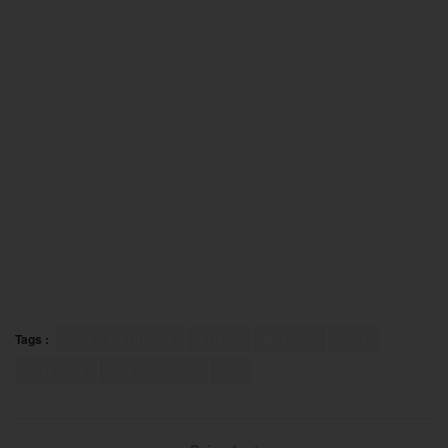
Tags :
Alpes-Maritimes
Arlanc
Bormes
Nice
Pétanque
Puy de Dôme
Var