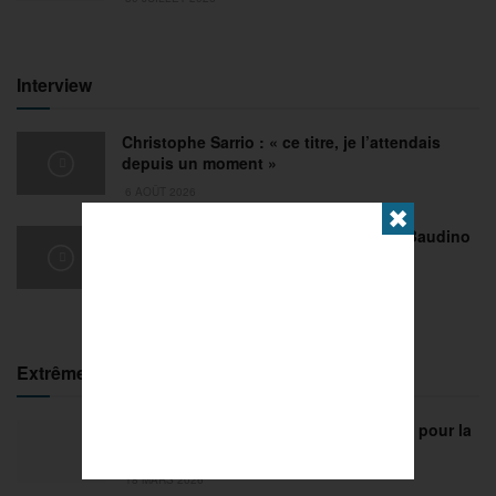
Interview
Christophe Sarrio : « ce titre, je l’attendais
depuis un moment »
6 AOÛT 2026
✖
Pétanque : revivez la performance de Baudino
face à Meziri-Volkmann à Romans
31 JUILLET 2026
Extrême
FISE Montpellier 2026 : de l’innovation pour la
29e édition
18 MARS 2026