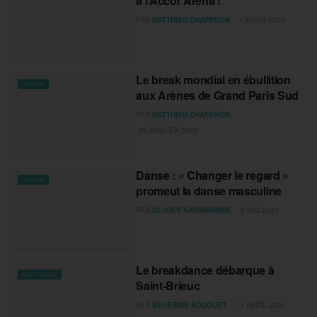
à l’Accor Arena !
PAR
MATTHIEU CHAPERON
1 MARS 2025
Le break mondial en ébullition
DANSE
aux Arènes de Grand Paris Sud
PAR
MATTHIEU CHAPERON
25 JANVIER 2025
Danse : « Changer le regard »
DANSE
promeut la danse masculine
PAR
OLIVIER NAVARRANNE
9 MAI 2024
Le breakdance débarque à
BRETAGNE
Saint-Brieuc
PAR
SÉVERINE BOUQUET
14 AVRIL 2024