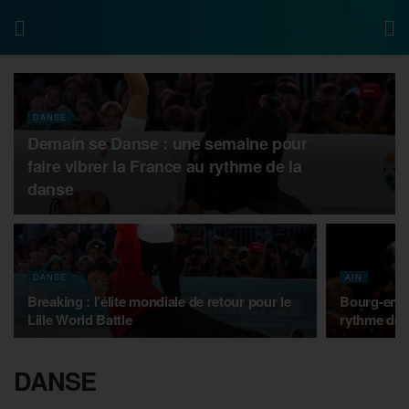
DANSE
Demain se Danse : une semaine pour
faire vibrer la France au rythme de la
danse
DANSE
AIN
Breaking : l’élite mondiale de retour pour le
Bourg-en-B
Lille World Battle
rythme des
DANSE