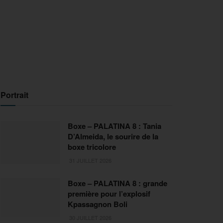
Portrait
Boxe – PALATINA 8 : Tania
D’Almeida, le sourire de la
boxe tricolore
31 JUILLET 2026
Boxe – PALATINA 8 : grande
première pour l’explosif
Kpassagnon Boli
30 JUILLET 2026