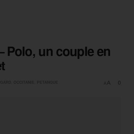
– Polo, un couple en
t
0
GARD
,
OCCITANIE
,
PETANQUE
A
A