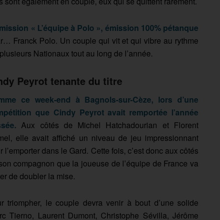
s sont également en couple, eux qui se quittent rarement.
émission « L’équipe à Polo », émission 100% pétanque
… Franck Polo. Un couple qui vit et qui vibre au rythme
plusieurs Nationaux tout au long de l’année.
ndy Peyrot tenante du titre
mme ce week-end à Bagnols-sur-Cèze, lors d’une
pétition que Cindy Peyrot avait remportée l’année
sée.
Aux côtés de Michel Hatchadourian et Florent
el, elle avait affiché un niveau de jeu impressionnant
r l’emporter dans le Gard. Cette fois, c’est donc aux côtés
son compagnon que la joueuse de l’équipe de France va
ter de doubler la mise.
r triompher, le couple devra venir à bout d’une solide
c Tierno, Laurent Dumont, Christophe Sévilla, Jérôme