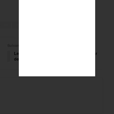
 Polo
Gard
Occitanie
Pétanque
Suivant
Le padel craque pour Vichy, nouveau cœur
de la discipline