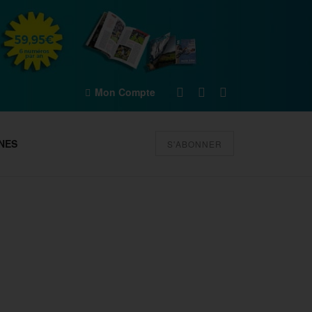
Mon Compte
NES
S'ABONNER