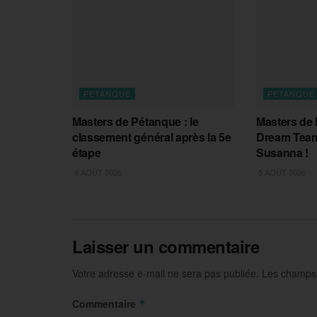
PETANQUE
PETANQUE
Masters de Pétanque : le
Masters de 
classement général après la 5e
Dream Team
étape
Susanna !
6 AOÛT 2026
5 AOÛT 2026
Laisser un commentaire
Votre adresse e-mail ne sera pas publiée.
Les champs 
Commentaire
*