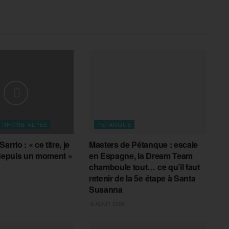
-RHONE-ALPES
PETANQUE
rrio : « ce titre, je
Masters de Pétanque : escale
 depuis un moment »
en Espagne, la Dream Team
chamboule tout… ce qu’il faut
retenir de la 5e étape à Santa
Susanna
6 AOÛT 2026