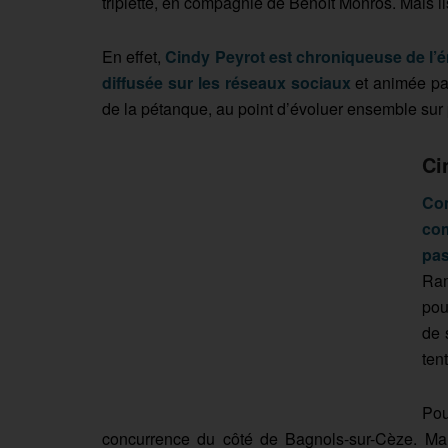
triplette, en compagnie de Benoît Monros. Mais il
En effet,
Cindy Peyrot est chroniqueuse de l’
diffusée sur les réseaux sociaux
et animée par
de la pétanque, au point d’évoluer ensemble sur 
Ci
Co
com
pas
Ram
pou
de 
ten
Pou
concurrence du côté de Bagnols-sur-Cèze. Mar