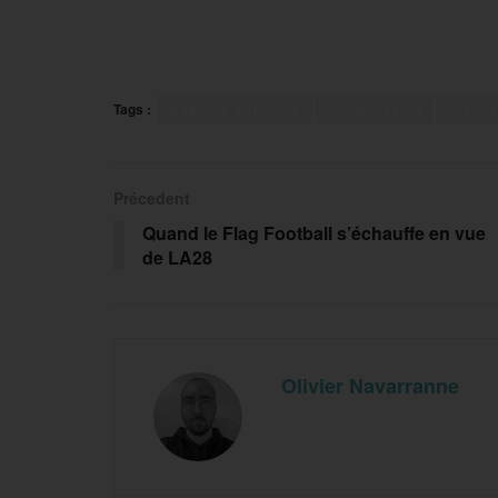
Tags :
Bagnols-sur-Cèze
Cindy Peyrot
Franck
Précedent
Quand le Flag Football s’échauffe en vue
de LA28
Olivier Navarranne