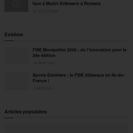
face à Meziri-Volkmann à Romans
31 JUILLET 2026
Extrême
FISE Montpellier 2026 : de l’innovation pour la
29e édition
18 MARS 2026
Sports Extrêmes : le FISE débarque en Ile-de-
France !
2 MARS 2026
Articles populaires