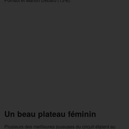
Poinsot et Manon Debard (13-6).
Un beau plateau féminin
Plusieurs des meilleures joueuses du circuit étaient au