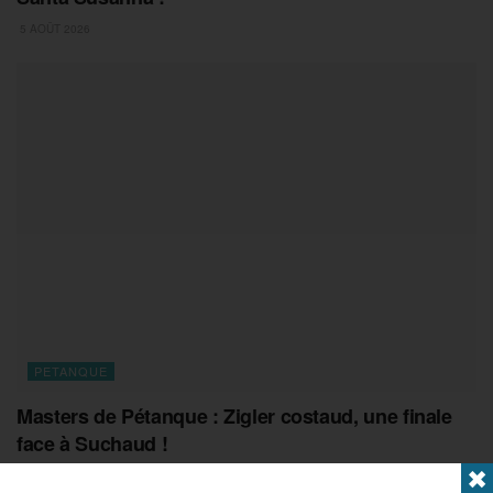
5 AOÛT 2026
PETANQUE
Masters de Pétanque : Zigler costaud, une finale
face à Suchaud !
✖
5 AOÛT 2026