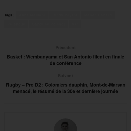
Tags :
Anna Maillard
Cindy Peyrot
Manon Debard
Pétanque
Sandrine Poinsot
Var
Précedent
Basket : Wembanyama et San Antonio filent en finale
de conférence
Suivant
Rugby – Pro D2 : Colomiers dauphin, Mont-de-Marsan
menacé, le résumé de la 30e et dernière journée