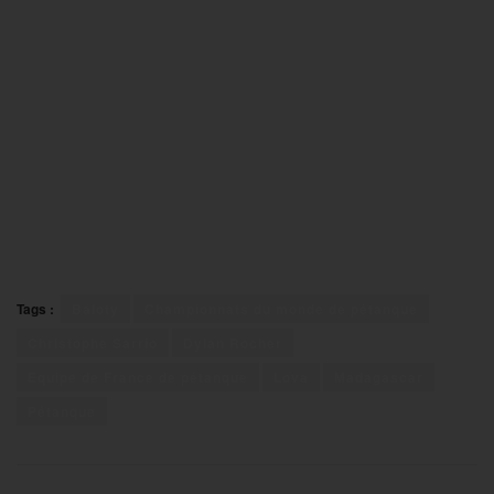
Tags :
Baloty
Championnats du monde de pétanque
Christophe Sarrio
Dylan Rocher
Equipe de France de pétanque
Lova
Madagascar
Pétanque