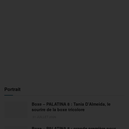
Portrait
Boxe – PALATINA 8 : Tania D’Almeida, le
sourire de la boxe tricolore
31 JUILLET 2026
Boxe – PALATINA 8 : grande première pour