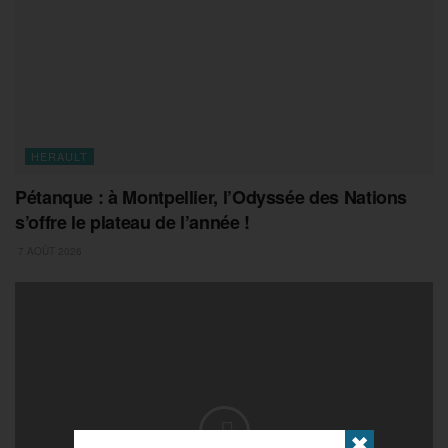
HERAULT
Pétanque : à Montpellier, l’Odyssée des Nations
s’offre le plateau de l’année !
7 AOÛT 2026
✖