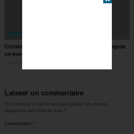
AUVERGNE-RHONE-ALPES
Christophe Sarrio : « ce titre, je l’attendais depuis
un moment »
6 AOÛT 2026
Laisser un commentaire
Votre adresse e-mail ne sera pas publiée.
Les champs
obligatoires sont indiqués avec
*
Commentaire
*