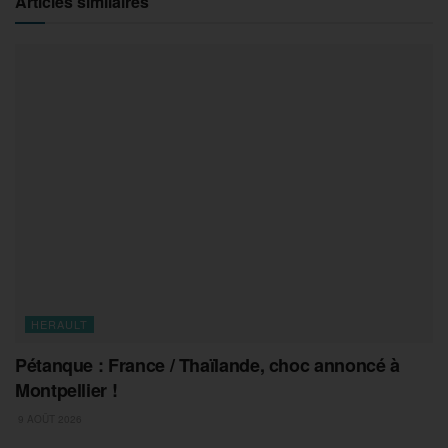
Articles similaires
HERAULT
Pétanque : France / Thaïlande, choc annoncé à
Montpellier !
9 AOÛT 2026