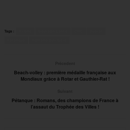
Tags :
Arlanc
Bourbon-Lancy
CNC
Guéret
Pétanque
Romans-sur-Isère
Précedent
Beach-volley : première médaille française aux
Mondiaux grâce à Rotar et Gauthier-Rat !
Suivant
Pétanque : Romans, des champions de France à
l’assaut du Trophée des Villes !