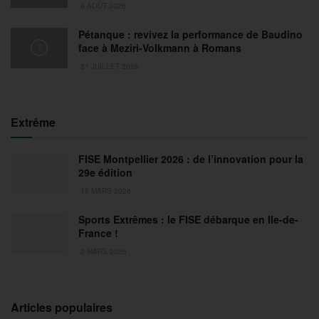
6 AOÛT 2026
Pétanque : revivez la performance de Baudino
face à Meziri-Volkmann à Romans
31 JUILLET 2026
Extrême
FISE Montpellier 2026 : de l’innovation pour la
29e édition
18 MARS 2026
Sports Extrêmes : le FISE débarque en Ile-de-
France !
2 MARS 2026
Articles populaires