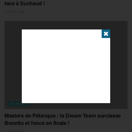
face à Suchaud !
5 AOÛT 2026
✖
PETANQUE
Masters de Pétanque : la Dream Team surclasse
Bonetto et fonce en finale !
5 AOÛT 2026