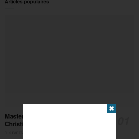
Articles populaires
✖
Masters de Pétanque : Les adieux de
Christian Fazzino
0 PARTAGES