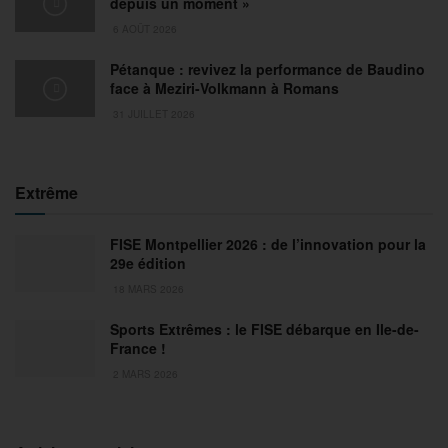
depuis un moment »
6 AOÛT 2026
Pétanque : revivez la performance de Baudino
face à Meziri-Volkmann à Romans
31 JUILLET 2026
Extrême
FISE Montpellier 2026 : de l’innovation pour la
29e édition
18 MARS 2026
Sports Extrêmes : le FISE débarque en Ile-de-
France !
2 MARS 2026