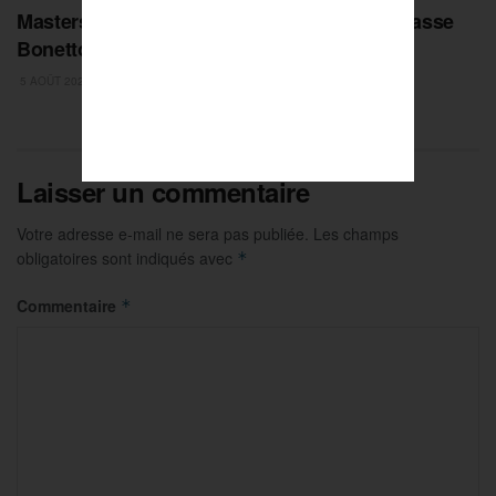
Masters de Pétanque : la Dream Team surclasse
Bonetto et fonce en finale !
5 AOÛT 2026
Laisser un commentaire
Votre adresse e-mail ne sera pas publiée.
Les champs
obligatoires sont indiqués avec
*
Commentaire
*