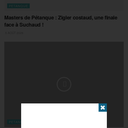
PETANQUE
Masters de Pétanque : Zigler costaud, une finale
face à Suchaud !
5 AOÛT 2026
✖
PETANQUE