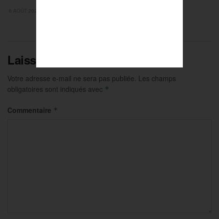
6 AOÛT 2026
Laisser un commentaire
Votre adresse e-mail ne sera pas publiée.
Les champs
obligatoires sont indiqués avec
*
Commentaire
*