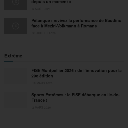
depuis un moment »
6 AOÛT 2026
Pétanque : revivez la performance de Baudino
face à Meziri-Volkmann à Romans
31 JUILLET 2026
Extrême
FISE Montpellier 2026 : de l’innovation pour la
29e édition
18 MARS 2026
Sports Extrêmes : le FISE débarque en Ile-de-
France !
2 MARS 2026