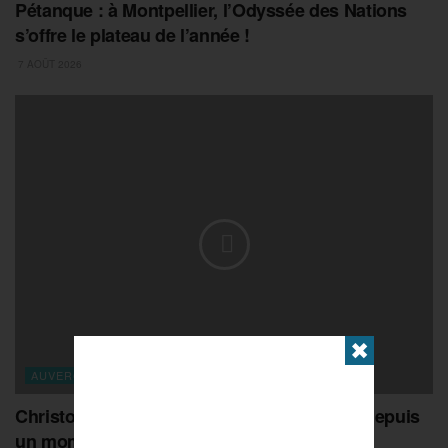
Pétanque : à Montpellier, l’Odyssée des Nations
s’offre le plateau de l’année !
7 AOÛT 2026
✖
AUVERGNE-RHONE-ALPES
Christophe Sarrio : « ce titre, je l’attendais depuis
un moment »