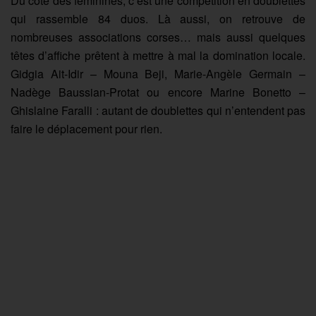
Du côté des féminines, c’est une compétition en doublettes
qui rassemble 84 duos. Là aussi, on retrouve de
nombreuses associations corses… mais aussi quelques
têtes d’affiche prêtent à mettre à mal la domination locale.
Gidgia Ait-Idir – Mouna Beji, Marie-Angèle Germain –
Nadège Baussian-Protat ou encore Marine Bonetto –
Ghislaine Faralli : autant de doublettes qui n’entendent pas
faire le déplacement pour rien.