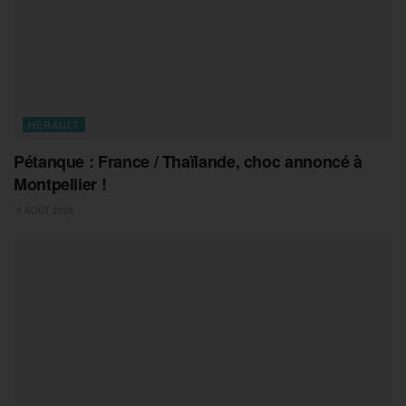
HERAULT
Pétanque : France / Thaïlande, choc annoncé à
Montpellier !
9 AOÛT 2026