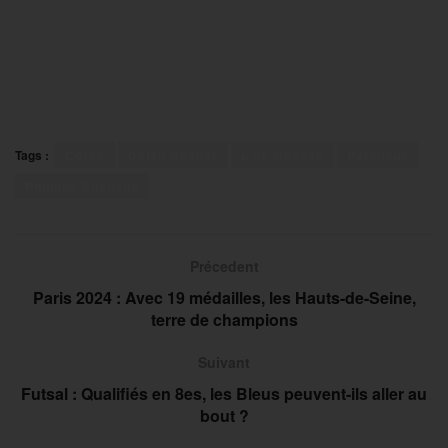
Tags :
Corse
Dylan Rocher
L'Ile-Rousse
Pétanque
Philippe Suchaud
Précedent
Paris 2024 : Avec 19 médailles, les Hauts-de-Seine,
terre de champions
Suivant
Futsal : Qualifiés en 8es, les Bleus peuvent-ils aller au
bout ?