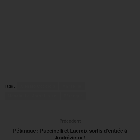
Tags :
Alessio Cocciolo
Marseille
Mondial La Marseillaise
Pétanque
Précedent
Pétanque : Puccinelli et Lacroix sortis d’entrée à
Andrézieux !