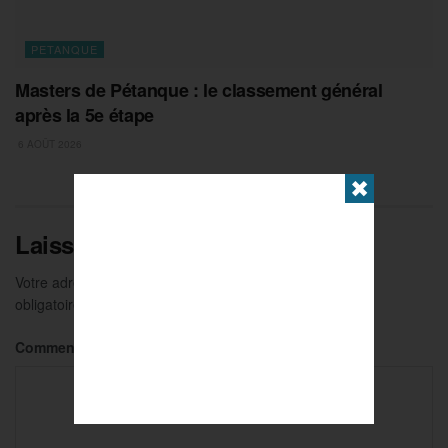
PETANQUE
Masters de Pétanque : le classement général
après la 5e étape
6 AOÛT 2026
✖
Laisser un commentaire
Votre adresse e-mail ne sera pas publiée.
Les champs
obligatoires sont indiqués avec
*
Commentaire
*