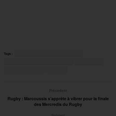
Tags :
Championnats d'Europe de pétanque
Championnats de France de pétanque
Dylan Rocher
Masters de Pétanque
Pétanque
Précedent
Rugby : Marcoussis s’apprête à vibrer pour la finale
des Mercredis du Rugby
Suivant