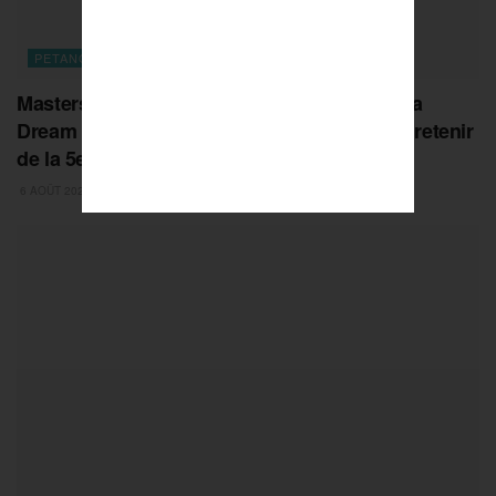
PETANQUE
Masters de Pétanque : escale en Espagne, la
Dream Team chamboule tout… ce qu’il faut retenir
de la 5e étape à Santa Susanna
6 AOÛT 2026