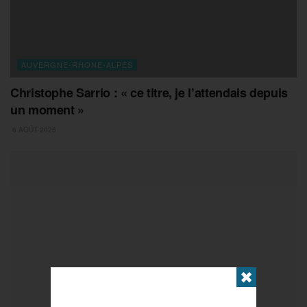
AUVERGNE-RHONE-ALPES
Christophe Sarrio : « ce titre, je l’attendais depuis
un moment »
6 AOÛT 2026
✖