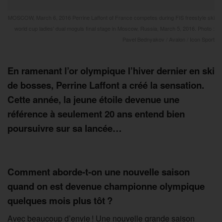
MOSCOW, March 6, 2016 Perrine Laffont of France competes during FIS freestyle ski
world cup ladies' dual moguls final stage in Moscow, Russia, March 5, 2016. Photo :
Pavel Bednyakov / Avalon / Icon Sport
En ramenant l’or olympique l’hiver dernier en ski
de bosses, Perrine Laffont a créé la sensation.
Cette année, la jeune étoile devenue une
référence à seulement 20 ans entend bien
poursuivre sur sa lancée…
Comment aborde-t-on une nouvelle saison
quand on est devenue championne olympique
quelques mois plus tôt ?
Avec beaucoup d’envie ! Une nouvelle grande saison