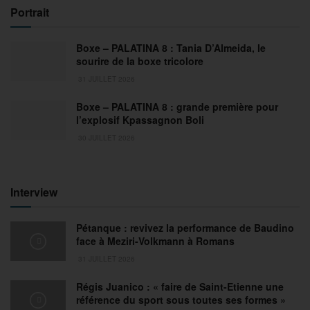
Portrait
Boxe – PALATINA 8 : Tania D’Almeida, le
sourire de la boxe tricolore
31 JUILLET 2026
Boxe – PALATINA 8 : grande première pour
l’explosif Kpassagnon Boli
30 JUILLET 2026
Interview
Pétanque : revivez la performance de Baudino
face à Meziri-Volkmann à Romans
31 JUILLET 2026
Régis Juanico : « faire de Saint-Etienne une
référence du sport sous toutes ses formes »