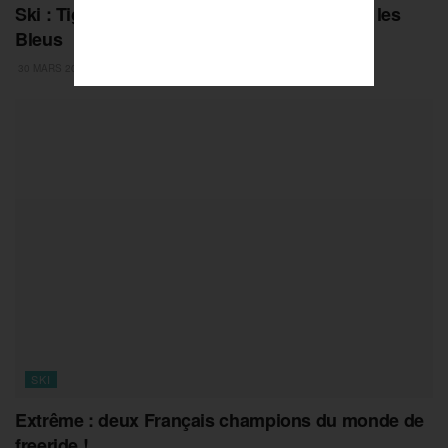
Ski : Tignes, conclusion en apothéose pour les
Bleus
30 MARS 2026
SKI
Extrême : deux Français champions du monde de
freeride !