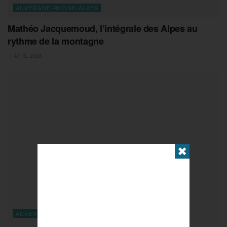
AUVERGNE-RHONE-ALPES
Mathéo Jacquemoud, l’intégrale des Alpes au
rythme de la montagne
1 AVRIL 2026
✖
AUVERGNE-RHONE-ALPES