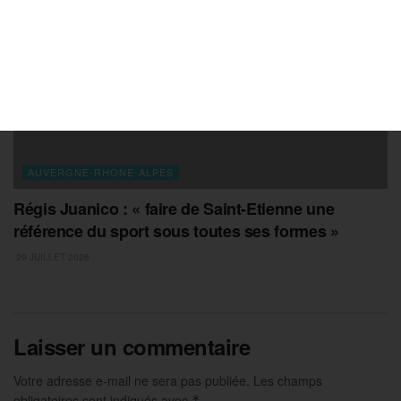
AUVERGNE-RHONE-ALPES
Régis Juanico : « faire de Saint-Etienne une
référence du sport sous toutes ses formes »
29 JUILLET 2026
Laisser un commentaire
Votre adresse e-mail ne sera pas publiée.
Les champs
obligatoires sont indiqués avec
*