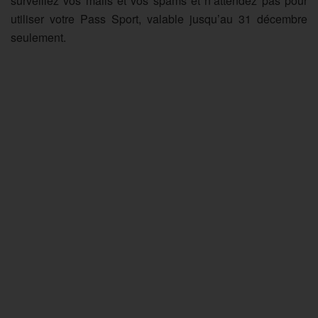
surveillez vos mails et vos spams et n’attendez pas pour
utiliser votre Pass Sport, valable jusqu’au 31 décembre
seulement.