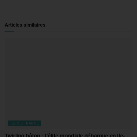
Articles similaires
ILE-DE-FRANCE
Twirling bâton : l’élite mondiale débarque en Île-