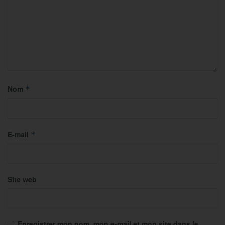
Nom
*
E-mail
*
Site web
Enregistrer mon nom, mon e-mail et mon site dans le