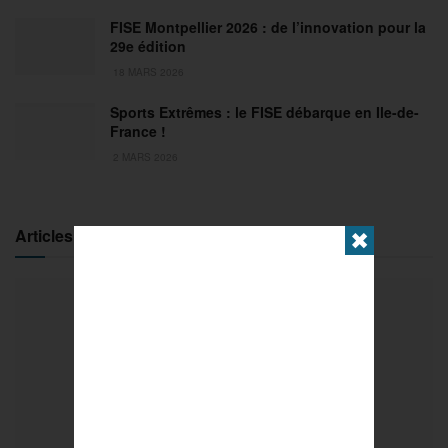
FISE Montpellier 2026 : de l’innovation pour la
29e édition
18 MARS 2026
Sports Extrêmes : le FISE débarque en Ile-de-
France !
2 MARS 2026
Articles populaires
✖