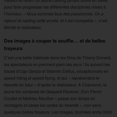
mettant en avant un jeune casting jamais avare en idées
pour faire progresser les différentes disciplines mises à
l’honneur.
« Nous sommes tous des passionnés. On a
rajeuni le casting cette année, et il est incroyable »
, s’est
félicité le réalisateur.
Des images à couper le souffle… et de belles
frayeurs
C’est une belle habitude dans les films de Thierry Donard,
les spectateurs en prennent plein les yeux ! Ils suivent les
traces d’Ugo Gerola et Valentin Delluc, exceptionnels en
speed riding et speed flying, et qui
« représentent le
freeride du futur »
d’après le réalisateur. A Chamonix, le
jeune trio composé de Gaspard Ravanel, Zion Perrot
Couttet et Mathieu Moullier
« passe son temps en
montagne et casse les codes du freeride »
, non sans
quelques belles frayeurs. Les images, tournées entre 3000