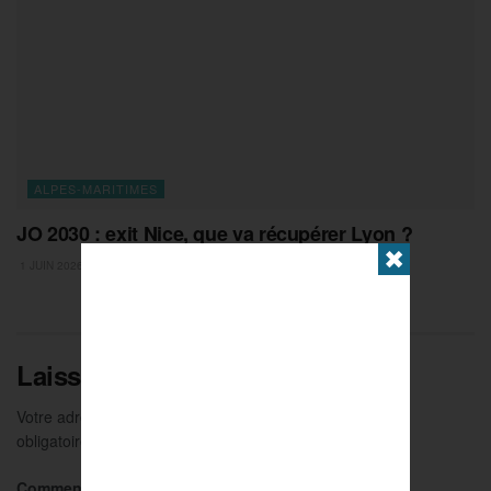
ALPES-MARITIMES
JO 2030 : exit Nice, que va récupérer Lyon ?
✖
1 JUIN 2026
Laisser un commentaire
Votre adresse e-mail ne sera pas publiée.
Les champs
obligatoires sont indiqués avec
*
Commentaire
*