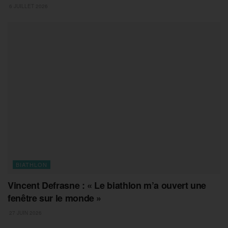
6 JUILLET 2026
BIATHLON
Vincent Defrasne : « Le biathlon m’a ouvert une
fenêtre sur le monde »
27 JUIN 2026