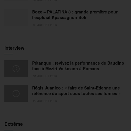
Boxe – PALATINA 8 : grande première pour
l’explosif Kpassagnon Boli
30 JUILLET 2026
Interview
Pétanque : revivez la performance de Baudino
face à Meziri-Volkmann à Romans
31 JUILLET 2026
Régis Juanico : « faire de Saint-Etienne une
référence du sport sous toutes ses formes »
29 JUILLET 2026
Extrême