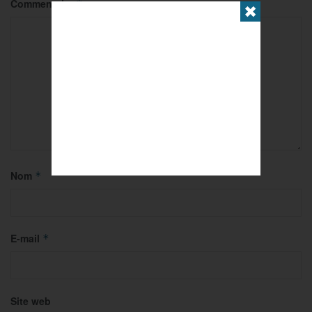
Commentaire
*
✖
Nom
*
E-mail
*
Site web