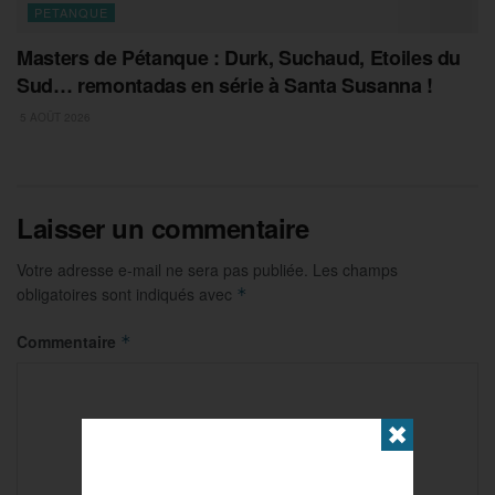
PETANQUE
Masters de Pétanque : Durk, Suchaud, Etoiles du
Sud… remontadas en série à Santa Susanna !
5 AOÛT 2026
Laisser un commentaire
Votre adresse e-mail ne sera pas publiée.
Les champs
obligatoires sont indiqués avec
*
Commentaire
*
✖