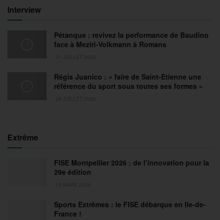
Interview
Pétanque : revivez la performance de Baudino
face à Meziri-Volkmann à Romans
31 JUILLET 2026
Régis Juanico : « faire de Saint-Etienne une
référence du sport sous toutes ses formes »
29 JUILLET 2026
Extrême
FISE Montpellier 2026 : de l’innovation pour la
29e édition
18 MARS 2026
Sports Extrêmes : le FISE débarque en Ile-de-
France !