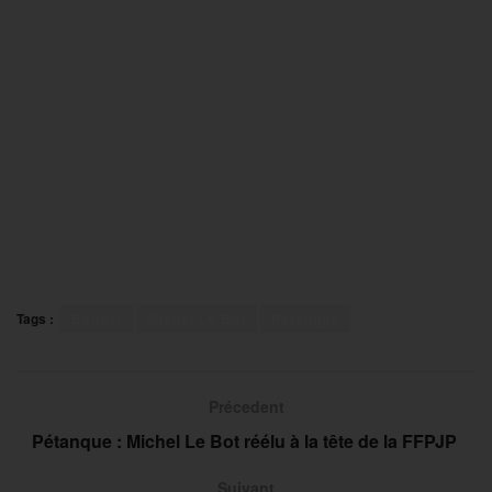
Tags :
Belfort
Michel Le Bot
Pétanque
Précedent
Pétanque : Michel Le Bot réélu à la tête de la FFPJP
Suivant