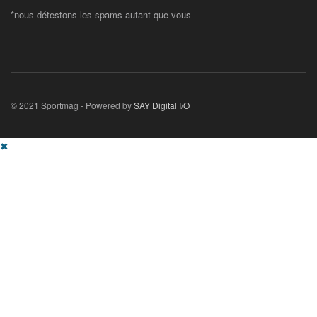
*nous détestons les spams autant que vous
© 2021 Sportmag - Powered by
SAY Digital I/O
✖