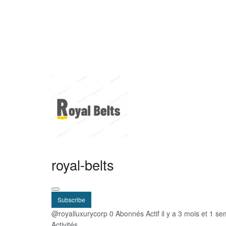
royal-belts
Subscribe
@royalluxurycorp
0 Abonnés
Actif il y a 3 mois et 1 s
Activités