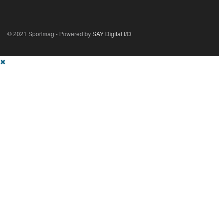
© 2021 Sportmag - Powered by
SAY Digital I/O
✖