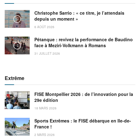
Christophe Sarrio : « ce titre, je l’attendais
depuis un moment »
6 AOÛT 2026
Pétanque : revivez la performance de Baudino
face à Meziri-Volkmann à Romans
31 JUILLET 2026
Extrême
FISE Montpellier 2026 : de l’innovation pour la
29e édition
18 MARS 2026
Sports Extrêmes : le FISE débarque en Ile-de-
France !
2 MARS 2026