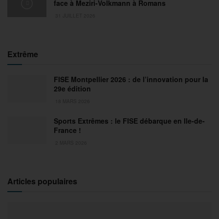
face à Meziri-Volkmann à Romans
31 JUILLET 2026
Extrême
FISE Montpellier 2026 : de l’innovation pour la
29e édition
18 MARS 2026
Sports Extrêmes : le FISE débarque en Ile-de-
France !
2 MARS 2026
Articles populaires