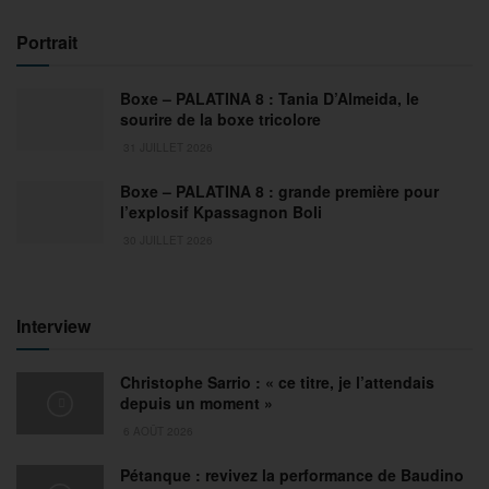
Portrait
Boxe – PALATINA 8 : Tania D’Almeida, le
sourire de la boxe tricolore
31 JUILLET 2026
Boxe – PALATINA 8 : grande première pour
l’explosif Kpassagnon Boli
30 JUILLET 2026
Interview
Christophe Sarrio : « ce titre, je l’attendais
depuis un moment »
6 AOÛT 2026
Pétanque : revivez la performance de Baudino