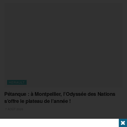
HERAULT
Pétanque : à Montpellier, l’Odyssée des Nations
s’offre le plateau de l’année !
7 AOÛT 2026
✖