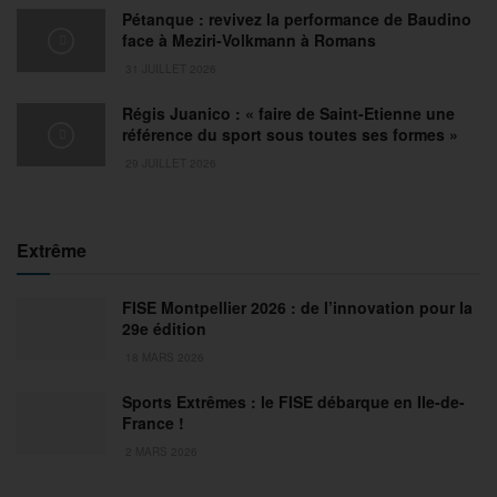
Pétanque : revivez la performance de Baudino
face à Meziri-Volkmann à Romans
31 JUILLET 2026
Régis Juanico : « faire de Saint-Etienne une
référence du sport sous toutes ses formes »
29 JUILLET 2026
Extrême
FISE Montpellier 2026 : de l’innovation pour la
29e édition
18 MARS 2026
Sports Extrêmes : le FISE débarque en Ile-de-
France !
2 MARS 2026