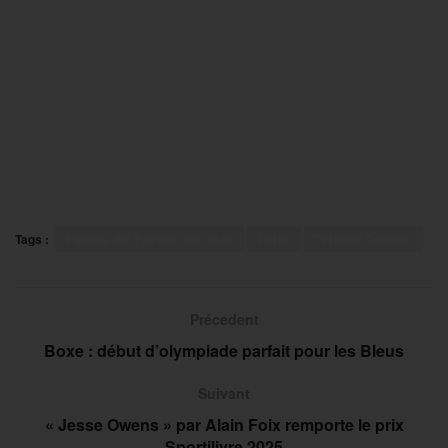
Tags :
Equipe de France de lutte
Lutte
Tatiana Debien
Précedent
Boxe : début d’olympiade parfait pour les Bleus
Suivant
« Jesse Owens » par Alain Foix remporte le prix
Sportilivre 2025