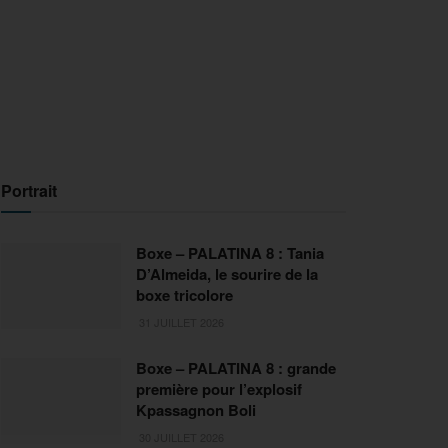
Portrait
Boxe – PALATINA 8 : Tania
D’Almeida, le sourire de la
boxe tricolore
31 JUILLET 2026
Boxe – PALATINA 8 : grande
première pour l’explosif
Kpassagnon Boli
30 JUILLET 2026