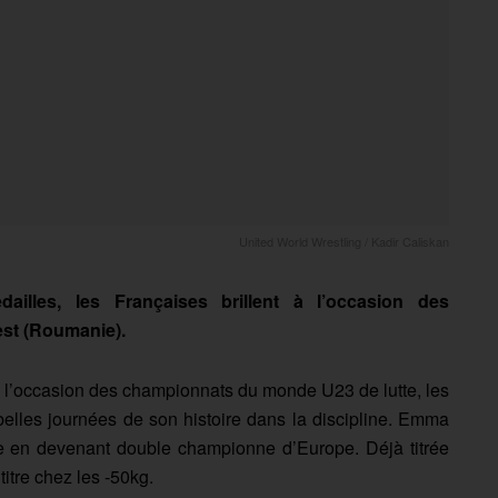
United World Wrestling / Kadir Caliskan
dailles, les Françaises brillent à l’occasion des
est (Roumanie).
à l’occasion des championnats du monde U23 de lutte, les
 belles journées de son histoire dans la discipline. Emma
te en devenant double championne d’Europe. Déjà titrée
titre chez les -50kg.