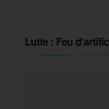
Lutte : Feu d’artifi
par
Olivier Navarranne
17 mars 2023
dans