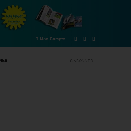
Mon Compte
NES
S'ABONNER