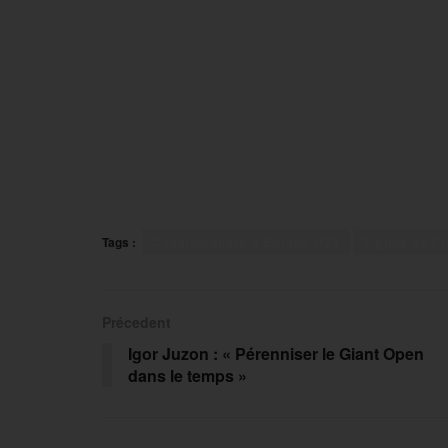
Tags :
Championnats d'Europe U23
Equipe de F
Précedent
Igor Juzon : « Pérenniser le Giant Open
dans le temps »