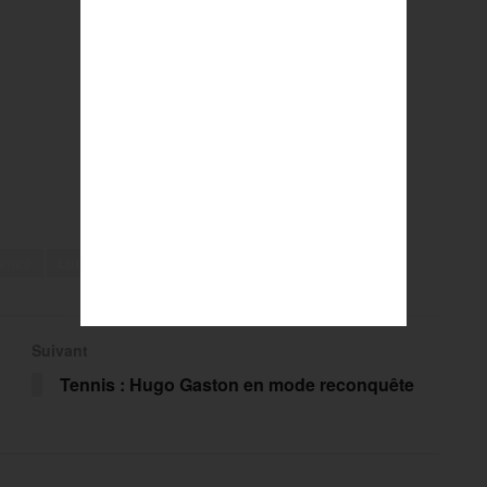
rance
Lutte
Suivant
Tennis : Hugo Gaston en mode reconquête