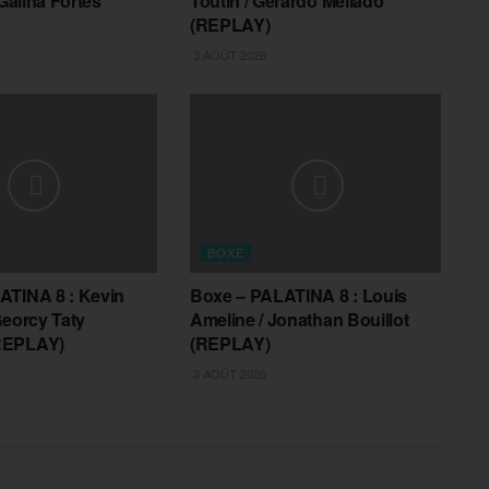
 Galina Fortes
Toutin / Gerardo Mellado
(REPLAY)
3 AOÛT 2026
BOXE
ATINA 8 : Kevin
Boxe – PALATINA 8 : Louis
Georcy Taty
Ameline / Jonathan Bouillot
REPLAY)
(REPLAY)
3 AOÛT 2026