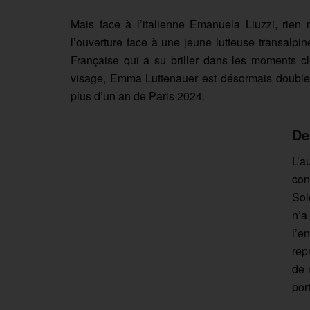
Mais face à l’italienne Emanuela Liuzzi, rie
l’ouverture face à une jeune lutteuse transalpin
Française qui a su briller dans les moments cl
visage, Emma Luttenauer est désormais doubl
plus d’un an de Paris 2024.
De
L’a
con
Sol
n’a
l’e
rep
de 
por