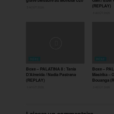
grave blessure au Mondial U20
Gilet / Eder
(REPLAY)
5 AOÛT 2026
3 AOÛT 2026
BOXE
BOXE
Boxe – PALATINA 8 : Tania
Boxe – PAL
D’Almeida / Nadia Pastrana
Masirika – 
(REPLAY)
Bouanga (
3 AOÛT 2026
3 AOÛT 2026
Laisser un commentaire