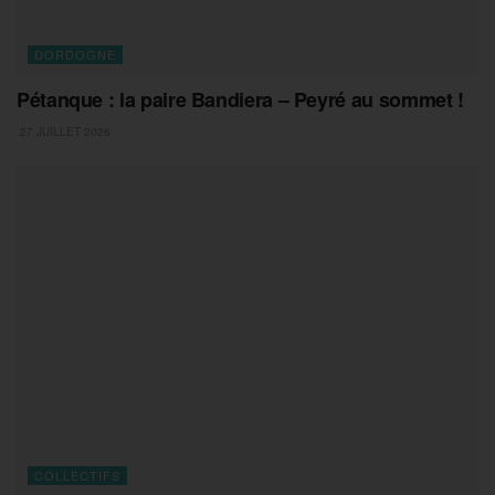
DORDOGNE
Pétanque : la paire Bandiera – Peyré au sommet !
27 JUILLET 2026
COLLECTIFS