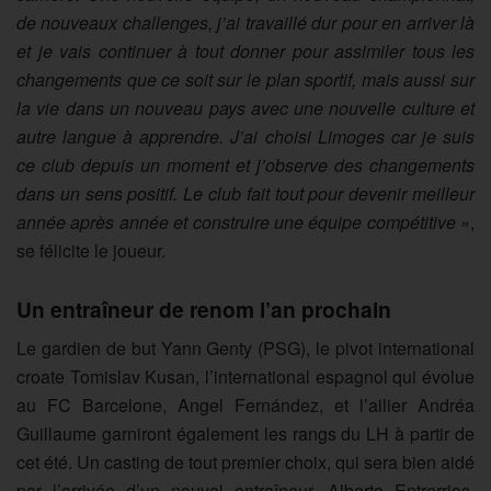
de nouveaux challenges, j’ai travaillé dur pour en arriver là
et je vais continuer à tout donner pour assimiler tous les
changements que ce soit sur le plan sportif, mais aussi sur
la vie dans un nouveau pays avec une nouvelle culture et
autre langue à apprendre. J’ai choisi Limoges car je suis
ce club depuis un moment et j’observe des changements
dans un sens positif. Le club fait tout pour devenir meilleur
année après année et construire une équipe compétitive »
,
se félicite le joueur.
Un entraîneur de renom l’an prochain
Le gardien de but Yann Genty (PSG), le pivot international
croate Tomislav Kusan, l’international espagnol qui évolue
au FC Barcelone, Angel Fernández, et l’ailier Andréa
Guillaume garniront également les rangs du LH à partir de
cet été. Un casting de tout premier choix, qui sera bien aidé
par l’arrivée d’un nouvel entraîneur, Alberto Entrerrios,