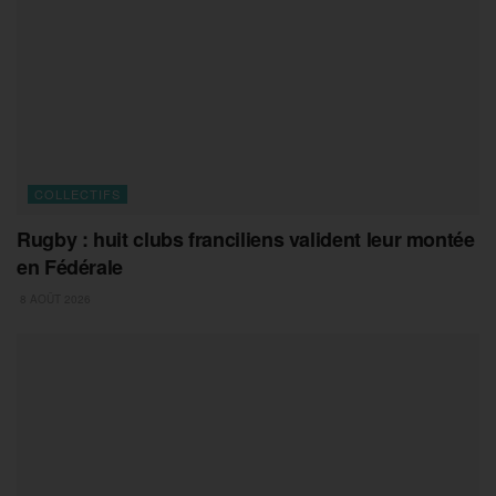
COLLECTIFS
Rugby : huit clubs franciliens valident leur montée
en Fédérale
8 AOÛT 2026