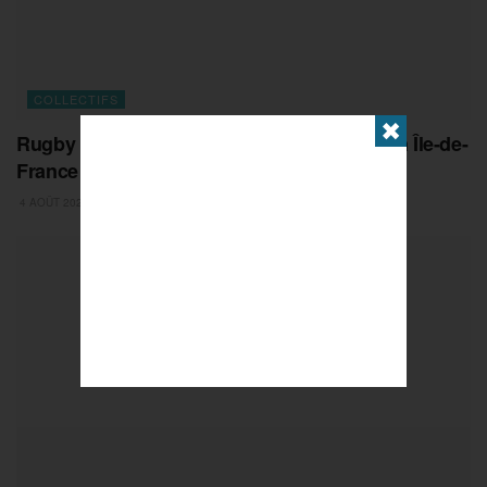
COLLECTIFS
✖
Rugby : une saison pleine de promesses en Île-de-
France
4 AOÛT 2026