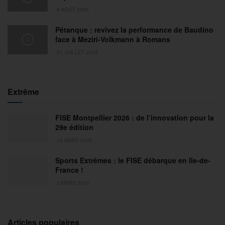
6 AOÛT 2026
Pétanque : revivez la performance de Baudino
face à Meziri-Volkmann à Romans
31 JUILLET 2026
Extrême
FISE Montpellier 2026 : de l’innovation pour la
29e édition
18 MARS 2026
Sports Extrêmes : le FISE débarque en Ile-de-
France !
2 MARS 2026
Articles populaires