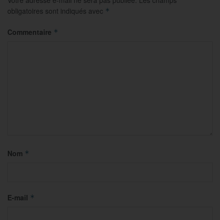
Votre adresse e-mail ne sera pas publiée.
Les champs
obligatoires sont indiqués avec
*
Commentaire
*
Nom
*
E-mail
*