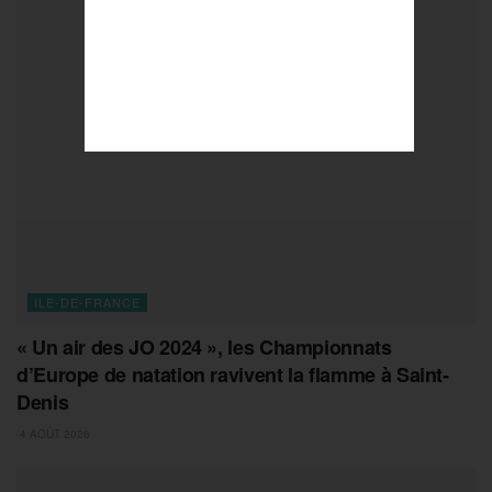
ILE-DE-FRANCE
« Un air des JO 2024 », les Championnats
d’Europe de natation ravivent la flamme à Saint-
Denis
4 AOÛT 2026