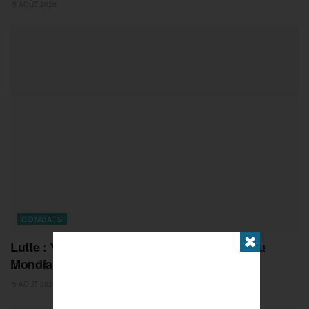
5 AOÛT 2026
COMBATS
✖
Lutte : Yonis Laadili, d’une grave blessure au
Mondial U20
5 AOÛT 2026