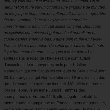
moi. J’y vais surtout le week-end, avec mes amis. On se
rejoint et on roule sur un circuit d’une vingtaine de minutes,
où il n’y a pas beaucoup de voitures. C’est assez agréable.
On peut vraiment faire des exercices, s’entraîner
correctement. C’est un circuit assez vallonné. Beaucoup
de cyclistes connaissent également cet endroit, on en
croise généralement là-bas. J’aime bien rouler en Île-de-
France. On n’a pas autant de soleil que dans le Sud, mais
il y a beaucoup d’endroits sympas à découvrir. »
Les
sorties dans le Nord de l’Île-de-France sont autant
d’occasions de retrouver des amis pour Kristina
Nenadovic, qui court sous les couleurs de St-Michel-Auber
93. La Française, qui vient de fêter ses 19 ans, est l’un des
grands espoirs du cyclisme tricolore. Médaillée de bronze
lors de l’épreuve en ligne Juniors Femmes des
championnats d’Europe 2019, elle a également été, la
même année, championne de France Juniors de poursuite,
au Vélodrome de Saint-Quentin-en-Yvelines. Je me suis