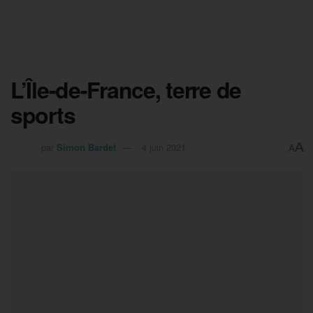
L’Île-de-France, terre de
sports
A
par
Simon Bardet
4 juin 2021
A