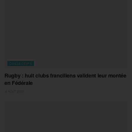
COLLECTIFS
Rugby : huit clubs franciliens valident leur montée
en Fédérale
8 AOÛT 2026