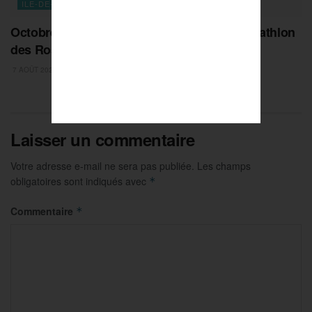
ILE-DE-FRANCE
Octobre Rose : Paris se mobilise avec le Triathlon
des Roses
7 AOÛT 2026
Laisser un commentaire
Votre adresse e-mail ne sera pas publiée.
Les champs
obligatoires sont indiqués avec
*
Commentaire
*