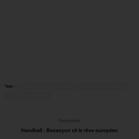
Tags :
Football
Kylian Mbappé
Ligue des champions
PSG
Real Madrid
Précedent
Handball : Besançon vit le rêve européen