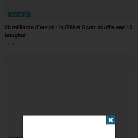
BUSINESS
80 milliards d’euros : la Filière Sport souffle ses 10
bougies
7 AOÛT 2026
✖