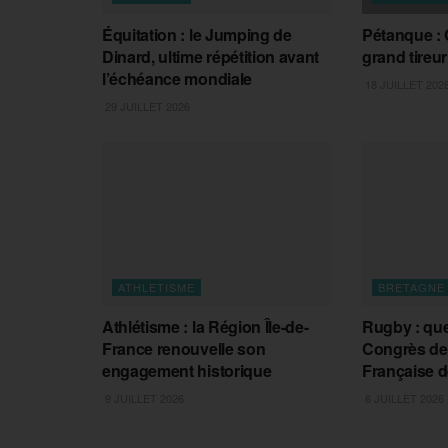
Équitation : le Jumping de
Pétanque : 
Dinard, ultime répétition avant
grand tireu
l’échéance mondiale
18 JUILLET 202
29 JUILLET 2026
ATHLETISME
BRETAGNE
Athlétisme : la Région Île-de-
Rugby : que
France renouvelle son
Congrès de 
engagement historique
Française 
9 JUILLET 2026
6 JUILLET 2026