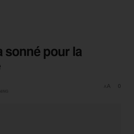
a sonné pour la
e
0
A
A
NING