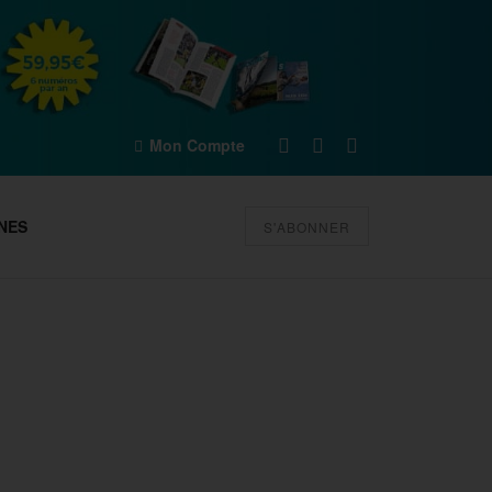
Mon Compte
NES
S'ABONNER