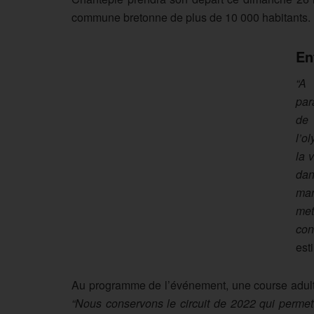
commune bretonne de plus de 10 000 habitants.
En
“A
par
de 
l’o
la 
dan
man
met
con
est
Au programme de l’événement, une course adulte
“Nous conservons le circuit de 2022 qui permet