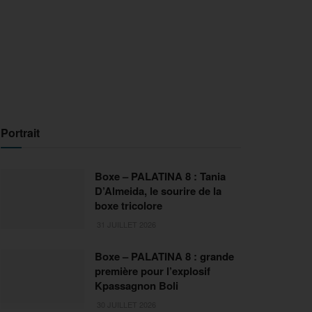
Portrait
Boxe – PALATINA 8 : Tania
D’Almeida, le sourire de la
boxe tricolore
31 JUILLET 2026
Boxe – PALATINA 8 : grande
première pour l’explosif
Kpassagnon Boli
30 JUILLET 2026