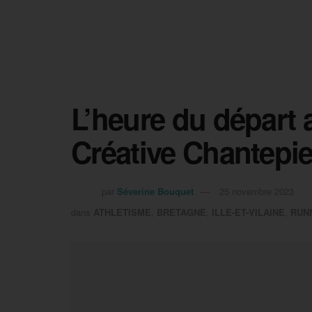
L’heure du départ 
Créative Chantepi
par
Séverine Bouquet
25 novembre 2023
dans
ATHLETISME
,
BRETAGNE
,
ILLE-ET-VILAINE
,
RUN