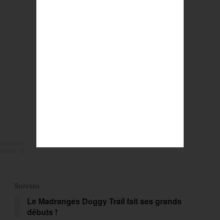
unning
Suivant
Le Madranges Doggy Trail fait ses grands
débuts !