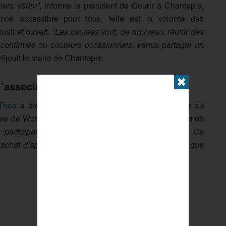
iers 400m”
, informe le président de Courir à Chantepie,
tance accessible pour tous, telle est la volonté des
lusif et ouvert.
“Les courses vont, de nouveau, réunir des
confirmés ou coureurs occasionnels, venus partager un
 réjouit le maire de Chantepie.
✖
l’association Un espoir pour Théo
 Théo
a été créée avec pour objectif d’accompagner au
rome de Woree.
”Nous profitons de la journée du 10km de
 participants et partenaires,
indiquent ses parents.
Ce
 l’achat d’appareils et d’équipements médicaux, ainsi que