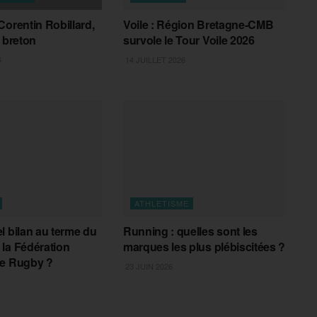
Corentin Robillard,
Voile : Région Bretagne-CMB
r breton
survole le Tour Voile 2026
6
14 JUILLET 2026
ATHLETISME
l bilan au terme du
Running : quelles sont les
la Fédération
marques les plus plébiscitées ?
de Rugby ?
23 JUIN 2026