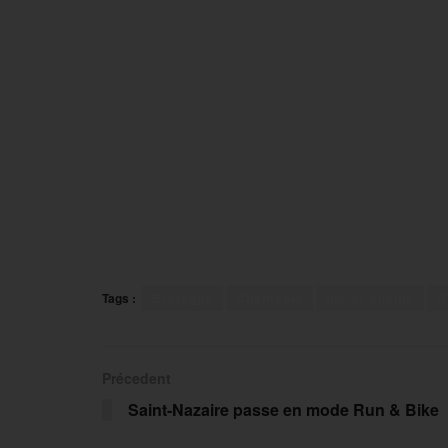
Tags :
Bretagne
Chantepie
Ille-et-Vilaine
R
Précedent
Saint-Nazaire passe en mode Run & Bike