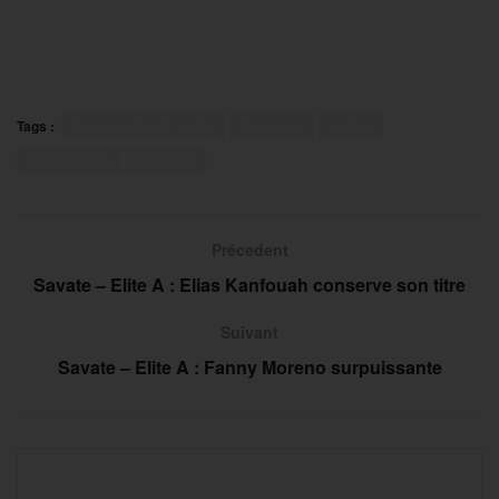
Tags :
Centre-Val de Loire
Femmes
Loiret
Multisports
Orléans
Précedent
Savate – Elite A : Elias Kanfouah conserve son titre
Suivant
Savate – Elite A : Fanny Moreno surpuissante