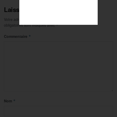
Laisser un commentaire
Votre adresse e-mail ne sera pas publiée.
Les champs
obligatoires sont indiqués avec
*
Commentaire
*
Nom
*