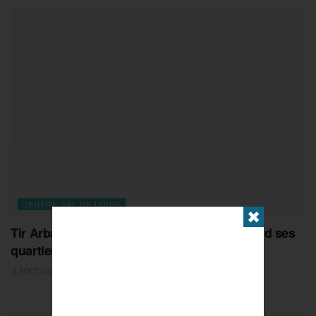
CENTRE-VAL DE LOIRE
✖
Tir Arbalète : le championnat d’Europe prend ses
quartiers à Châteauroux
3 AOÛT 2026