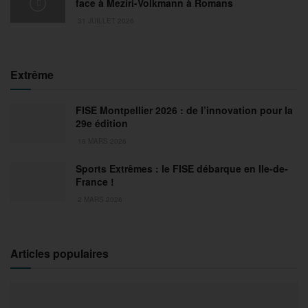
face à Meziri-Volkmann à Romans
31 JUILLET 2026
Extrême
FISE Montpellier 2026 : de l’innovation pour la
29e édition
18 MARS 2026
Sports Extrêmes : le FISE débarque en Ile-de-
France !
2 MARS 2026
Articles populaires