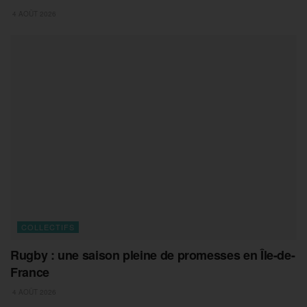
4 AOÛT 2026
COLLECTIFS
Rugby : une saison pleine de promesses en Île-de-
France
4 AOÛT 2026