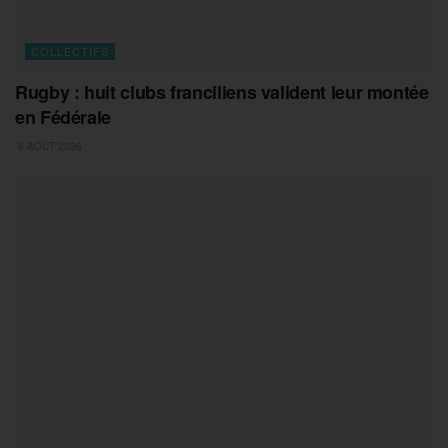
COLLECTIFS
Rugby : huit clubs franciliens valident leur montée
en Fédérale
8 AOÛT 2026