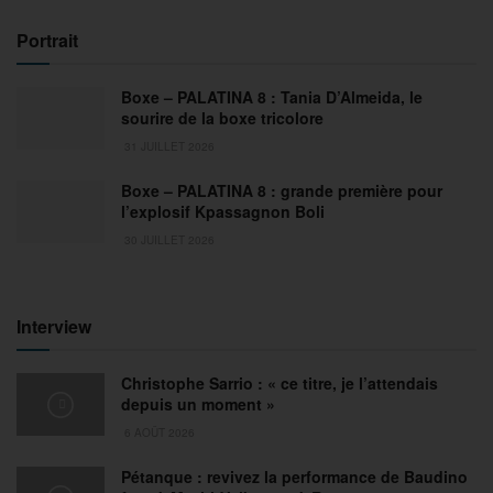
Portrait
Boxe – PALATINA 8 : Tania D’Almeida, le
sourire de la boxe tricolore
31 JUILLET 2026
Boxe – PALATINA 8 : grande première pour
l’explosif Kpassagnon Boli
30 JUILLET 2026
Interview
Christophe Sarrio : « ce titre, je l’attendais
depuis un moment »
6 AOÛT 2026
Pétanque : revivez la performance de Baudino