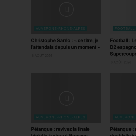
AUVERGNE-RHONE-ALPES
FOOTBALL
Christophe Sarrio : « ce titre, je
Football : L
l’attendais depuis un moment »
D2 espagnol
Supercoupe
6 AOÛT 2026
6 AOÛT 2026
AUVERGNE-RHONE-ALPES
AUVERGNE
Pétanque : revivez la finale
Pétanque : r
triplette juniors à Romans
doublette j