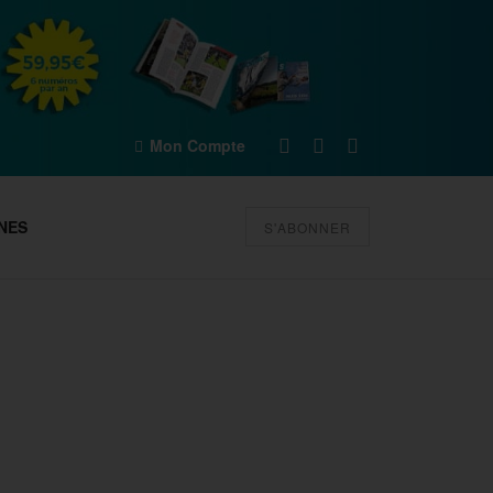
Mon Compte
NES
S'ABONNER