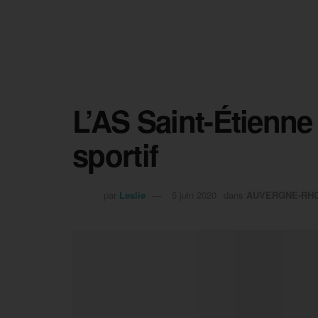
L’AS Saint-Étienne 
sportif
par
Leslie
5 juin 2020
dans
AUVERGNE-RH