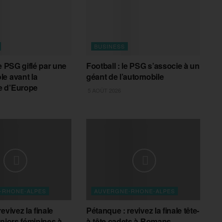
BUSINESS
e PSG giflé par une
Football : le PSG s’associe à un
e avant la
géant de l’automobile
 d’Europe
5 AOÛT 2026
-RHONE-ALPES
AUVERGNE-RHONE-ALPES
evivez la finale
Pétanque : revivez la finale tête-
uniors féminines à
à-tête cadets à Romans