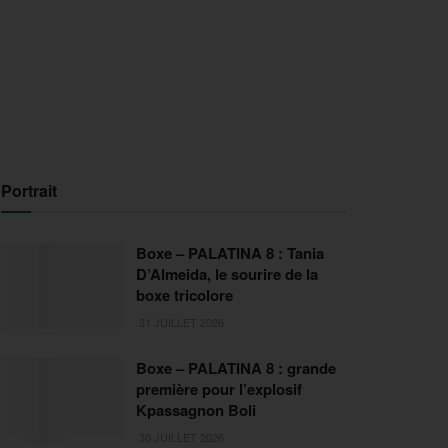
Portrait
Boxe – PALATINA 8 : Tania
D’Almeida, le sourire de la
boxe tricolore
31 JUILLET 2026
Boxe – PALATINA 8 : grande
première pour l’explosif
Kpassagnon Boli
30 JUILLET 2026