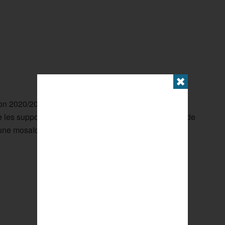
✖
on 2020/2021 sera officiellement lancé courant juillet.
te les supporters à envoyer des photos ou des vidéos de
 une mosaïque.