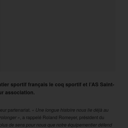
er sportif français le coq sportif et l’AS Saint-
ur association.
leur partenariat.
« Une longue histoire nous lie déjà au
rolonger »
, a rappelé Roland Romeyer, président du
t plus de sens pour nous que notre équipementier défend