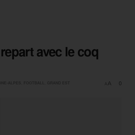
repart avec le coq
0
ONE-ALPES
,
FOOTBALL
,
GRAND EST
A
A