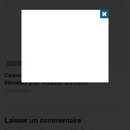
✖
ILE-DE-FRANCE
Caravane du CROS Île-de-France : un bilan
étincelant pour la saison 2025-2026
20 JUILLET 2026
Laisser un commentaire