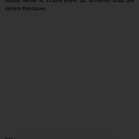
Audrey Gerbel et Victoria Beyer, qui animeront aussi des
ateliers théoriques.
Tags :
Arbitrage
Basket
Football
Handball