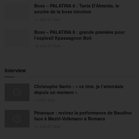
Boxe – PALATINA 8 : Tania D’Almeida, le
sourire de la boxe tricolore
31 JUILLET 2026
Boxe – PALATINA 8 : grande première pour
l’explosif Kpassagnon Boli
30 JUILLET 2026
Interview
Christophe Sarrio : « ce titre, je l’attendais
depuis un moment »
6 AOÛT 2026
Pétanque : revivez la performance de Baudino
face à Meziri-Volkmann à Romans
31 JUILLET 2026