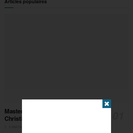
Articles populaires
✖
Masters de Pétanque : Les adieux de
Christian Fazzino
0 PARTAGES