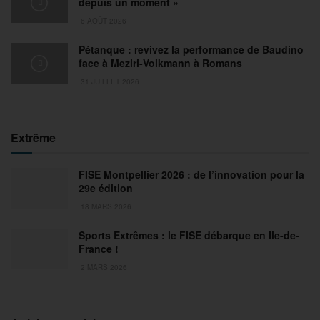
depuis un moment »
6 AOÛT 2026
Pétanque : revivez la performance de Baudino
face à Meziri-Volkmann à Romans
31 JUILLET 2026
Extrême
FISE Montpellier 2026 : de l’innovation pour la
29e édition
18 MARS 2026
Sports Extrêmes : le FISE débarque en Ile-de-
France !
2 MARS 2026