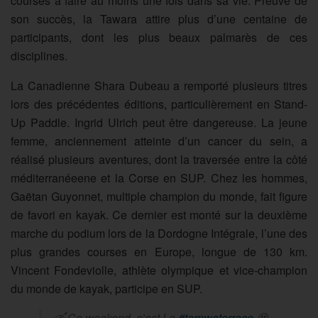
courses à faire au moins une fois dans sa vie. Preuve de
son succès, la Tawara attire plus d’une centaine de
participants, dont les plus beaux palmarès de ces
disciplines.
La Canadienne Shara Dubeau a remporté plusieurs titres
lors des précédentes éditions, particulièrement en Stand-
Up Paddle. Ingrid Ulrich peut être dangereuse. La jeune
femme, anciennement atteinte d’un cancer du sein, a
réalisé plusieurs aventures, dont la traversée entre la côté
méditerranéeene et la Corse en SUP. Chez les hommes,
Gaëtan Guyonnet, multiple champion du monde, fait figure
de favori en kayak. Ce dernier est monté sur la deuxième
marche du podium lors de la Dordogne Intégrale, l’une des
plus grandes courses en Europe, longue de 130 km.
Vincent Fondeviolle, athlète olympique et vice-champion
du monde de kayak, participe en SUP.
🛶 Ce weekend, c’est Le
#tarnwaterrace
😍