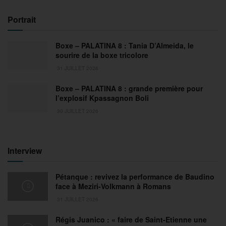
Portrait
Boxe – PALATINA 8 : Tania D’Almeida, le
sourire de la boxe tricolore
31 JUILLET 2026
Boxe – PALATINA 8 : grande première pour
l’explosif Kpassagnon Boli
30 JUILLET 2026
Interview
Pétanque : revivez la performance de Baudino
face à Meziri-Volkmann à Romans
31 JUILLET 2026
Régis Juanico : « faire de Saint-Etienne une