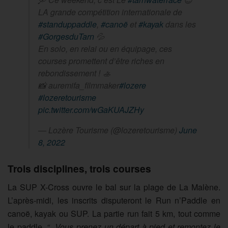
LA grande compétition internationale de
#standuppaddle
,
#canoë
et
#kayak
dans les
#GorgesduTarn
💦
En solo, en relai ou en équipage, ces
courses promettent d’être riches en
rebondissement ! 🚣
📸 auremifa_filmmaker
#lozere
#lozeretourisme
pic.twitter.com/wGaKUAJZHy
— Lozère Tourisme (@lozeretourisme)
June
8, 2022
Trois disciplines, trois courses
La SUP X-Cross ouvre le bal sur la plage de La Malène.
L’après-midi, les inscrits disputeront le Run n’Paddle en
canoë, kayak ou SUP. La partie run fait 5 km, tout comme
le paddle.
“ Vous prenez un départ à pied et remontez le