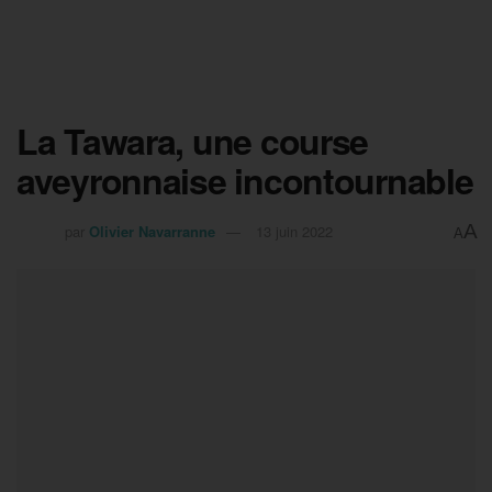
La Tawara, une course
aveyronnaise incontournable
A
par
Olivier Navarranne
13 juin 2022
A