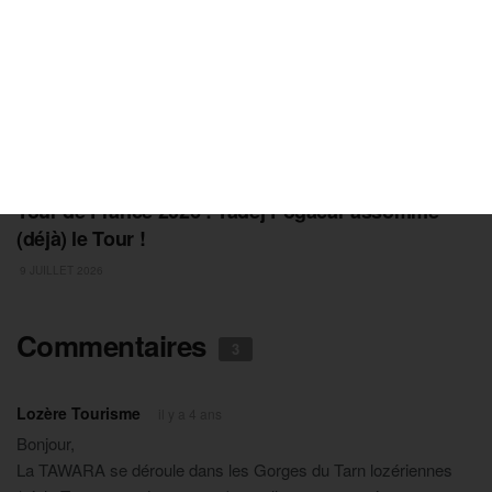
CYCLISME
Tour de France 2026 : Tadej Pogacar assomme
(déjà) le Tour !
9 JUILLET 2026
Commentaires
3
Lozère Tourisme
il y a 4 ans
Bonjour,
La TAWARA se déroule dans les Gorges du Tarn lozériennes