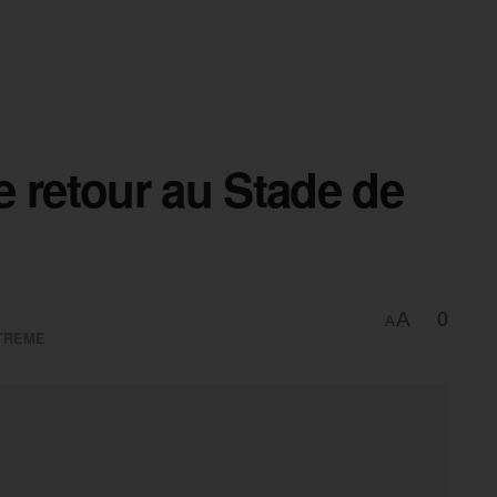
 retour au Stade de
0
A
A
TREME