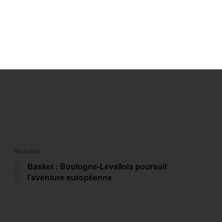
Suivant
Basket : Boulogne-Levallois poursuit
l’aventure européenne