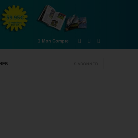
Mon Compte
NES
S'ABONNER