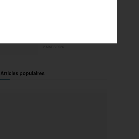
l’innovation pour la 29e
édition
18 MARS 2026
Sports Extrêmes : le FISE
débarque en Ile-de-France !
2 MARS 2026
Articles populaires