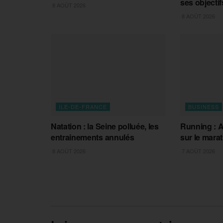
ses objectif
8 AOÛT 2026
8 AOÛT 2026
ILE-DE-FRANCE
BUSINESS
Natation : la Seine polluée, les
Running : A
entrainements annulés
sur le mara
8 AOÛT 2026
7 AOÛT 2026