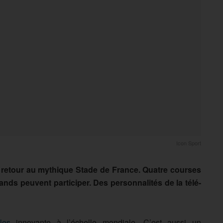
Icon Sport
on retour au mythique Stade de France. Quatre courses
ands peuvent participer. Des personnalités de la télé-
les
innovante à l’échelle mondiale. C’est aussi un