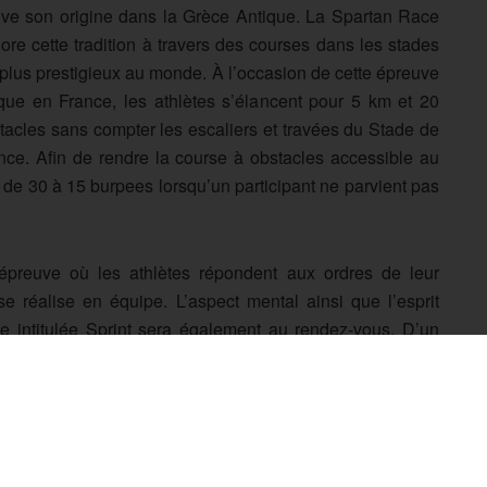
uve son origine dans la Grèce Antique. La Spartan Race
ore cette tradition à travers des courses dans les stades
 plus prestigieux au monde. À l’occasion de cette épreuve
que en France, les athlètes s’élancent pour 5 km et 20
tacles sans compter les escaliers et travées du Stade de
nce. Afin de rendre la course à obstacles accessible au
 de 30 à 15 burpees lorsqu’un participant ne parvient pas
preuve où les athlètes répondent aux ordres de leur
se réalise en équipe. L’aspect mental ainsi que l’esprit
e intitulée Sprint sera également au rendez-vous. D’un
acles et mettra en avant les qualités athlétiques des