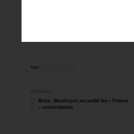
Tags :
Spartan Race
Précedent
Boxe : Montluçon accueille les « France
» universitaires