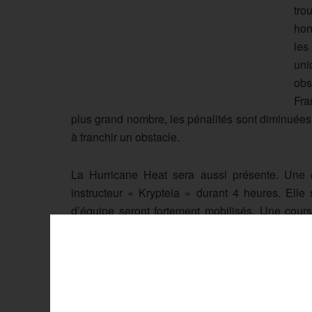
tro
hon
les
uni
obs
Fra
plus grand nombre, les pénalités sont diminuées
à franchir un obstacle.
La Hurricane Heat sera aussi présente. Une é
instructeur « Krypteia » durant 4 heures. Elle 
d’équipe seront fortement mobilisés. Une cours
tracé de 5 kilomètres, elle comporte 20 obst
participants.