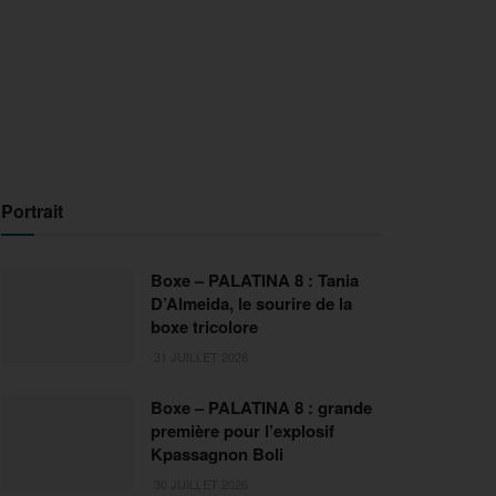
Portrait
Boxe – PALATINA 8 : Tania
D’Almeida, le sourire de la
boxe tricolore
31 JUILLET 2026
Boxe – PALATINA 8 : grande
première pour l’explosif
Kpassagnon Boli
30 JUILLET 2026