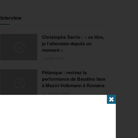
Interview
Christophe Sarrio : « ce titre,
je l’attendais depuis un
moment »
6 AOÛT 2026
Pétanque : revivez la
performance de Baudino face
à Meziri-Volkmann à Romans
31 JUILLET 2026
✖
Extrême
FISE Montpellier 2026 : de