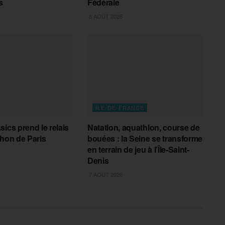
s
Fédérale
8 AOÛT 2026
ILE-DE-FRANCE
sics prend le relais
Natation, aquathlon, course de
thon de Paris
bouées : la Seine se transforme
en terrain de jeu à l’Île-Saint-
Denis
7 AOÛT 2026