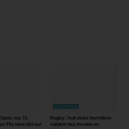
COLLECTIFS
 Open, top 10,
Rugby : huit clubs franciliens
r Fils sans filet sur
valident leur montée en