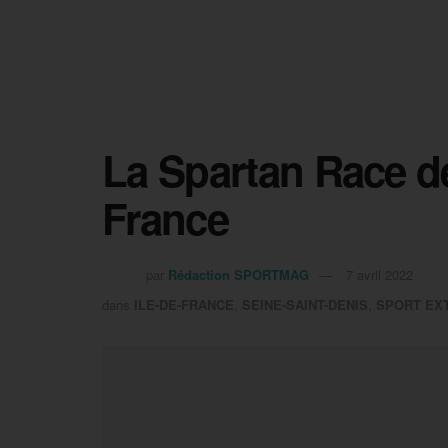
La Spartan Race de
France
par
Rédaction SPORTMAG
7 avril 2022
dans
ILE-DE-FRANCE
,
SEINE-SAINT-DENIS
,
SPORT EX