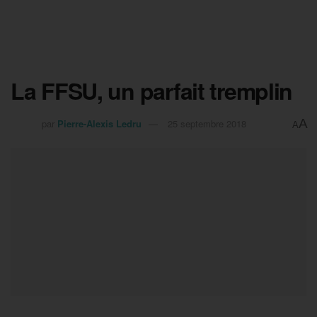
La FFSU, un parfait tremplin
A
par
Pierre-Alexis Ledru
25 septembre 2018
A