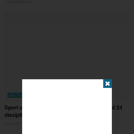
13 OCTOBRE 2025
✖
MULTISPORTS
Sport universitaire : 6 mois de compétition et 24
disciplines dans toute l’Europe
9 JUILLET 2025