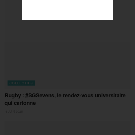
COLLECTIFS
Rugby : #SGSevens, le rendez-vous universitaire
qui cartonne
4 JUIN 2025