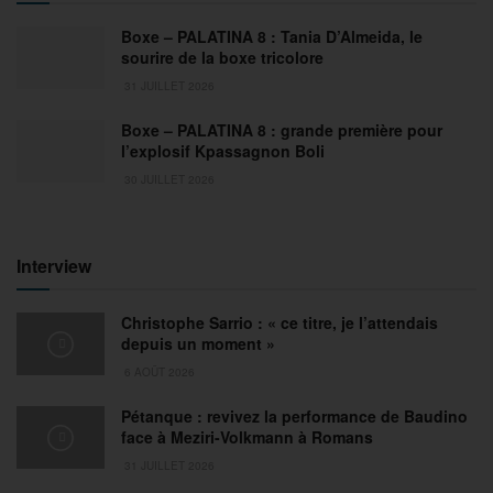
Boxe – PALATINA 8 : Tania D’Almeida, le
sourire de la boxe tricolore
31 JUILLET 2026
Boxe – PALATINA 8 : grande première pour
l’explosif Kpassagnon Boli
30 JUILLET 2026
Interview
Christophe Sarrio : « ce titre, je l’attendais
depuis un moment »
6 AOÛT 2026
Pétanque : revivez la performance de Baudino
face à Meziri-Volkmann à Romans
31 JUILLET 2026