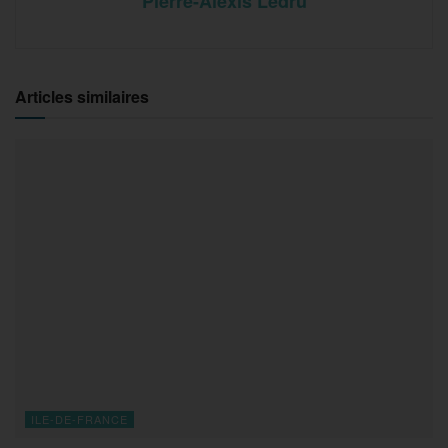
Pierre-Alexis Ledru
Articles similaires
ILE-DE-FRANCE