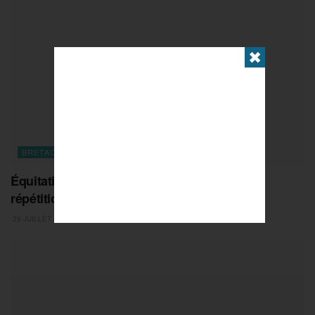
✖
BRETAGNE
Équitation : le Jumping de Dinard, ultime
répétition avant l’échéance mondiale
29 JUILLET 2026