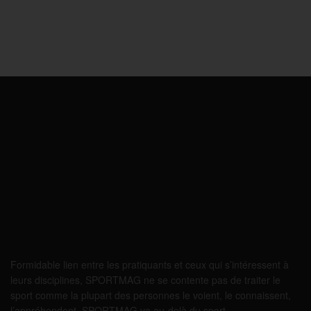
Formidable lien entre les pratiquants et ceux qui s’intéressent à
leurs disciplines, SPORTMAG ne se contente pas de traiter le
sport comme la plupart des personnes le voient, le connaissent,
l’appréhendent. SPORTMAG va au-delà du sport…