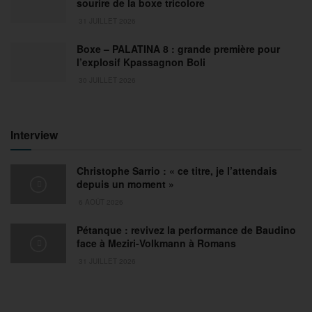
sourire de la boxe tricolore
31 JUILLET 2026
Boxe – PALATINA 8 : grande première pour
l’explosif Kpassagnon Boli
30 JUILLET 2026
Interview
Christophe Sarrio : « ce titre, je l’attendais
depuis un moment »
6 AOÛT 2026
Pétanque : revivez la performance de Baudino
face à Meziri-Volkmann à Romans
31 JUILLET 2026