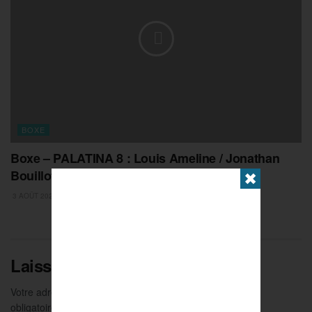
BOXE
Boxe – PALATINA 8 : Louis Ameline / Jonathan
Bouillot (REPLAY)
✖
3 AOÛT 2026
Laisser un commentaire
Votre adresse e-mail ne sera pas publiée.
Les champs
obligatoires sont indiqués avec
*