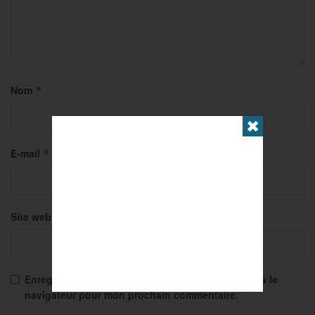
Nom
*
✖
E-mail
*
Site web
Enregistrer mon nom, mon e-mail et mon site dans le
navigateur pour mon prochain commentaire.