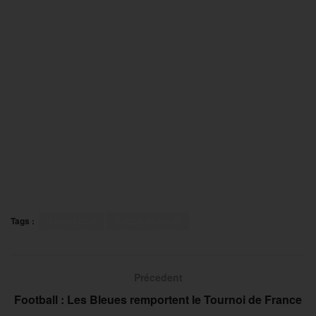
Tags :
Handisport
Rugby-fauteuil
Précedent
Football : Les Bleues remportent le Tournoi de France