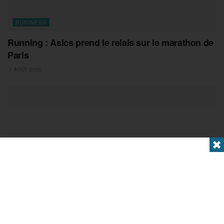
BUSINESS
Running : Asics prend le relais sur le marathon de
Paris
7 AOÛT 2026
✖