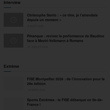
Interview
Christophe Sarrio : « ce titre, je l’attendais
depuis un moment »
6 AOÛT 2026
Pétanque : revivez la performance de Baudino
face à Meziri-Volkmann à Romans
31 JUILLET 2026
Extrême
FISE Montpellier 2026 : de l’innovation pour la
29e édition
18 MARS 2026
Sports Extrêmes : le FISE débarque en Ile-de-
France !