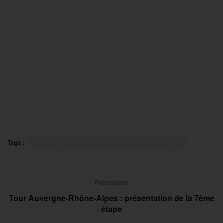
Tags :
Casa Padel
John Le Gall
Padel
Paris
Précedent
Tour Auvergne-Rhône-Alpes : présentation de la 7ème
étape