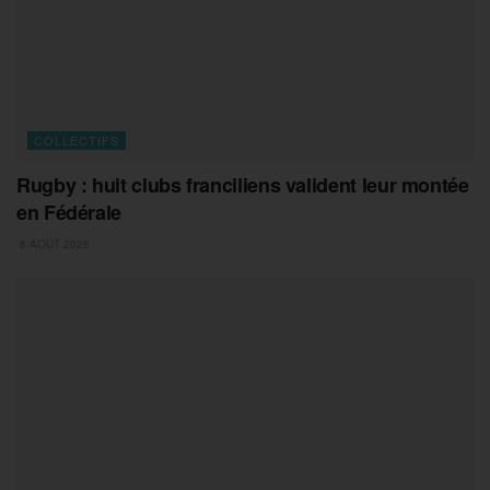
COLLECTIFS
Rugby : huit clubs franciliens valident leur montée
en Fédérale
8 AOÛT 2026