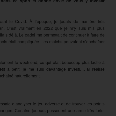
 dans ce sport et donné envie de vous y investir
vant le Covid. À l’époque, je jouais de manière très
r an. C’est vraiment en 2022 que je m’y suis mis plus
illais déjà. Le padel me permettait de continuer à faire de
urnois était compliquée : les matchs pouvaient s’enchaîner
alement le week-end, ce qui était beaucoup plus facile à
tit à petit, je me suis davantage investi. J’ai réalisé
enchaîné naturellement.
essaie d’analyser le jeu adverse et de trouver les points
anges. Certains joueurs possèdent une arme très forte,