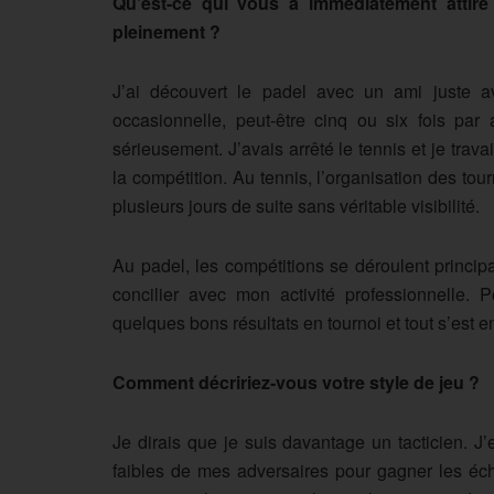
Qu’est-ce qui vous a immédiatement attiré
pleinement ?
J’ai découvert le padel avec un ami juste a
occasionnelle, peut-être cinq ou six fois pa
sérieusement. J’avais arrêté le tennis et je trava
la compétition. Au tennis, l’organisation des to
plusieurs jours de suite sans véritable visibilité.
Au padel, les compétitions se déroulent princip
concilier avec mon activité professionnelle. Pe
quelques bons résultats en tournoi et tout s’est 
Comment décririez-vous votre style de jeu ?
Je dirais que je suis davantage un tacticien. J’
faibles de mes adversaires pour gagner les éch