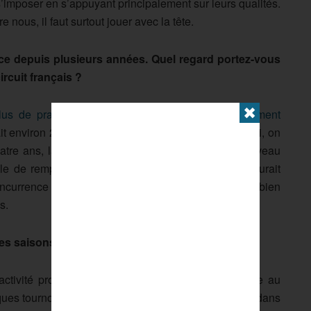
’imposer en s’appuyant principalement sur leurs qualités.
 nous, il faut surtout jouer avec la tête.
ce depuis plusieurs années. Quel regard portez-vous
ircuit français ?
✖
lus de pratiquants et le niveau s’est considérablement
it environ 20 000 à 30 000 compétiteurs. Aujourd’hui, on
tre ans, la progression est impressionnante. Le niveau
ble de remporter un P250 il y a quelques années aurait
oncurrence est devenue beaucoup plus forte, aussi bien
s.
es saisons, sur le plan sportif comme personnel ?
ctivité professionnelle afin de participer davantage au
ques tournois internationaux et j’aimerais poursuivre dans