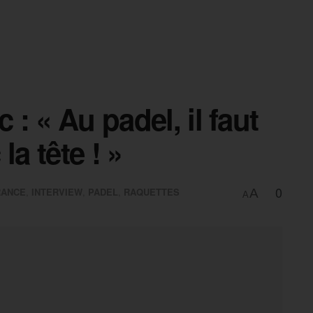
 : « Au padel, il faut
la tête ! »
0
RANCE
,
INTERVIEW
,
PADEL
,
RAQUETTES
A
A