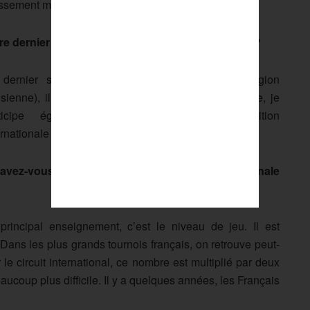
lassement mondial.
re dernier tournoi international remonte à quand ?
dernier s’est déroulé à Marnes-la-Coquette (région
isienne), il y a une dizaine de jours. Cette semaine, je
rticipe également à une nouvelle compétition
ernationale à Bandol.
avez-vous retenu de cette expérience internationale
principal enseignement, c’est le niveau de jeu. Il est
. Dans les plus grands tournois français, on retrouve peut-
 le circuit international, ce nombre est multiplié par deux
aucoup plus difficile. Il y a quelques années, les Français