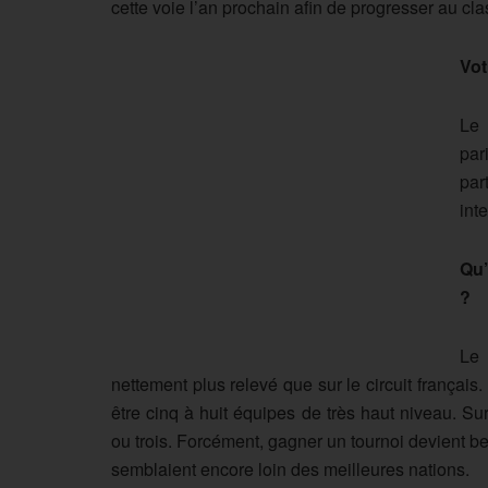
cette voie l’an prochain afin de progresser au c
Vot
Le 
par
pa
int
Qu’
?
Le 
nettement plus relevé que sur le circuit français
être cinq à huit équipes de très haut niveau. Sur
ou trois. Forcément, gagner un tournoi devient be
semblaient encore loin des meilleures nations.