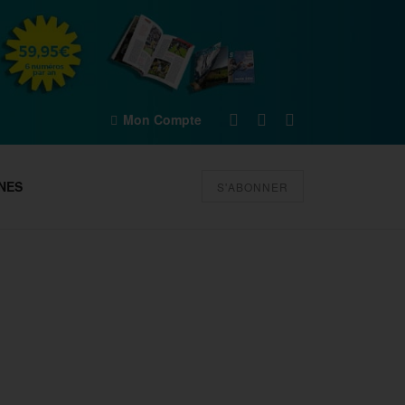
Mon Compte
NES
S'ABONNER