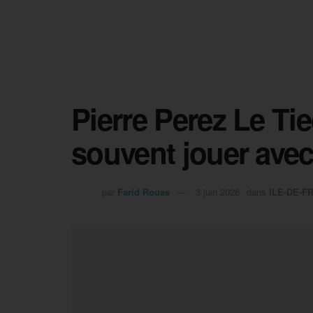
Pierre Perez Le Tiec
souvent jouer avec 
par
Farid Rouas
3 juin 2026
dans
ILE-DE-F