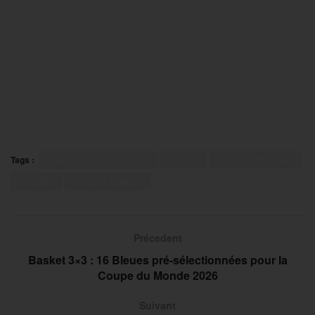
Tags :
Alpes françaises 2030
COJOP
Jeux olympiques
JO 2030
Vincent Roberti
Précedent
Basket 3×3 : 16 Bleues pré-sélectionnées pour la
Coupe du Monde 2026
Suivant