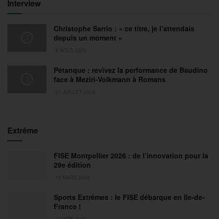
Interview
Christophe Sarrio : « ce titre, je l’attendais
depuis un moment »
6 AOÛT 2026
Pétanque : revivez la performance de Baudino
face à Meziri-Volkmann à Romans
31 JUILLET 2026
Extrême
FISE Montpellier 2026 : de l’innovation pour la
29e édition
18 MARS 2026
Sports Extrêmes : le FISE débarque en Ile-de-
France !
2 MARS 2026