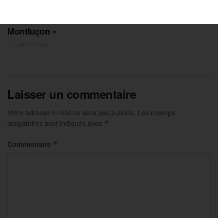
Philippe Perche : « Allier sport et patrimoine à
Montluçon »
17 JUILLET 2026
Laisser un commentaire
Votre adresse e-mail ne sera pas publiée.
Les champs
obligatoires sont indiqués avec
*
Commentaire
*