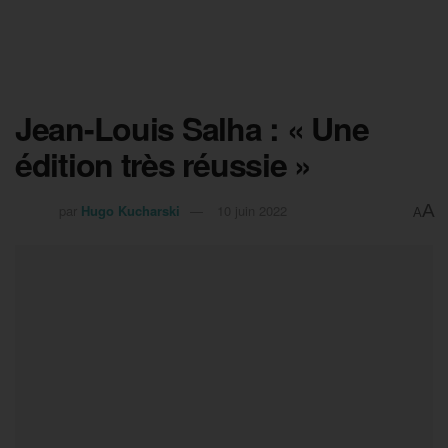
Jean-Louis Salha : « Une
édition très réussie »
A
par
Hugo Kucharski
10 juin 2022
A