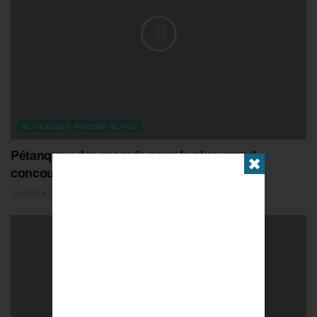
AUVERGNE-RHONE-ALPES
Pétanque : des records pour le plus grand
✖
concours jeunes, à Romans-sur-Isère
26 JUILLET 2026