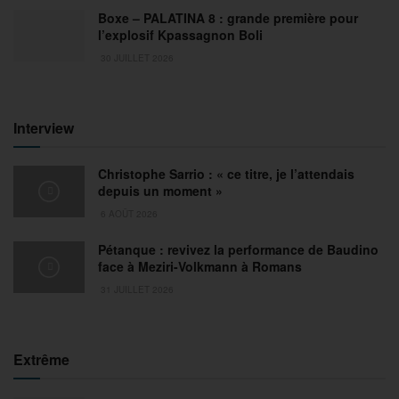
Boxe – PALATINA 8 : grande première pour
l’explosif Kpassagnon Boli
30 JUILLET 2026
Interview
Christophe Sarrio : « ce titre, je l’attendais
depuis un moment »
6 AOÛT 2026
Pétanque : revivez la performance de Baudino
face à Meziri-Volkmann à Romans
31 JUILLET 2026
Extrême