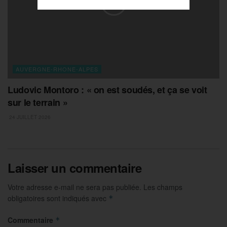
AUVERGNE-RHONE-ALPES
Ludovic Montoro : « on est soudés, et ça se voit
sur le terrain »
24 JUILLET 2026
Laisser un commentaire
Votre adresse e-mail ne sera pas publiée.
Les champs
obligatoires sont indiqués avec
*
Commentaire
*