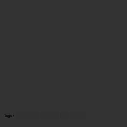
Tags :
Coaching
Elancia
IA
Sport