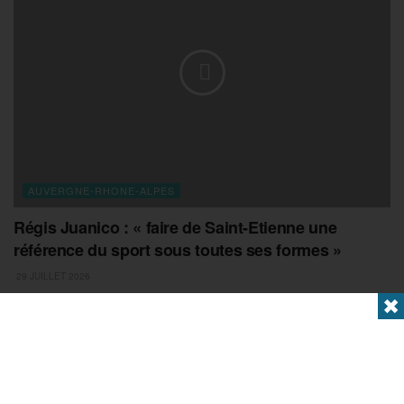
AUVERGNE-RHONE-ALPES
Régis Juanico : « faire de Saint-Etienne une
référence du sport sous toutes ses formes »
29 JUILLET 2026
✖