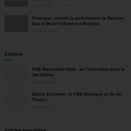
6 AOÛT 2026
Pétanque : revivez la performance de Baudino
face à Meziri-Volkmann à Romans
31 JUILLET 2026
Extrême
FISE Montpellier 2026 : de l’innovation pour la
29e édition
18 MARS 2026
Sports Extrêmes : le FISE débarque en Ile-de-
France !
2 MARS 2026
Articles populaires