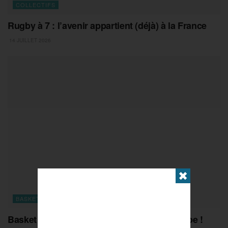
COLLECTIFS
Rugby à 7 : l’avenir appartient (déjà) à la France
14 JUILLET 2026
✖
BASKET
Basket : les Bleuettes au sommet de l’Europe !