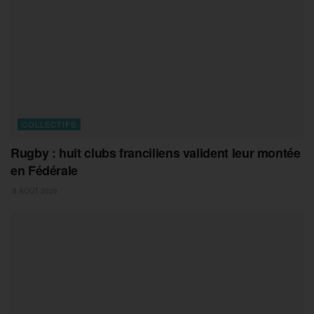
COLLECTIFS
Rugby : huit clubs franciliens valident leur montée
en Fédérale
8 AOÛT 2026