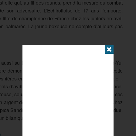
st elle qui, au fil des rounds, prend la mesure du combat
de son adversaire. L’Échirolloise de 17 ans l’emporte,
le titre de championne de France chez les juniors en avril
on palmarès. La jeune boxeuse ne compte d’ailleurs pas
✖
e aussi su triompher à domicile. Opposée à Yu Chen-Yu,
olore démontre toute sa capacité à bien bouger dans cette
esnières-en-Bray abordait ce combat avec un avantage :
s d’avril, elle sait la boxe qu’elle veut mettre en place.
oxeuse, sous le regard empli de fierté de son père. A ces
 en argent de Mopin Kaelya (52kg), battue en finale. Chez
pica Sandro (60kg) prend l’argent après sa finale perdue.
n bilan qui donne le sourire à la boxe tricolore.
e !