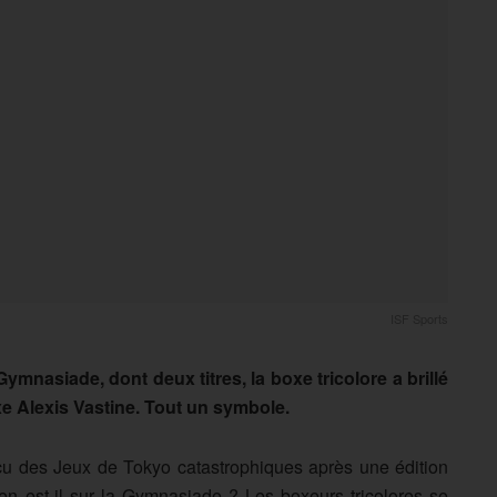
ISF Sports
mnasiade, dont deux titres, la boxe tricolore a brillé
 Alexis Vastine. Tout un symbole.
cu des Jeux de Tokyo catastrophiques après une édition
en est-il sur la Gymnasiade ? Les boxeurs tricolores se