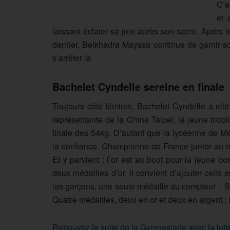
C’e
et 
laissant éclater sa joie après son sacre. Après 
dernier, Belkhadra Mayssa continue de garnir s
s’arrêter là.
Bachelet Cyndelle sereine en finale
Toujours côté féminin, Bachelet Cyndelle a ell
représentante de la Chine Taipei, la jeune tric
finale des 54kg. D’autant que la lycéenne de M
la confiance. Championne de France junior au moi
Et y parvient : l’or est au bout pour la jeune b
deux médailles d’or, il convient d’ajouter celle
les garçons, une seule médaille au compteur : S
Quatre médailles, deux en or et deux en argent : u
Retrouvez la suite de la Gymnasiade avec la lutt