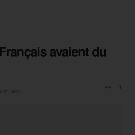
Français avaient du
1
A
A
AIRE
,
UNSS