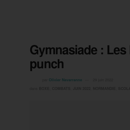
Gymnasiade : Les 
punch
par
Olivier Navarranne
29 juin 2022
dans
BOXE
,
COMBATS
,
JUIN 2022
,
NORMANDIE
,
SCOL