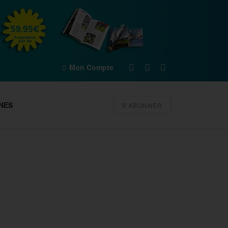
Mon Compte
NES
S'ABONNER