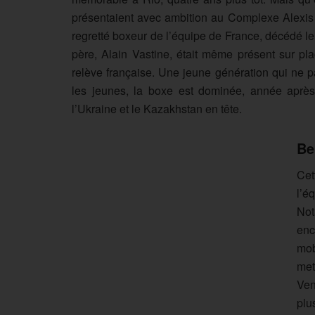
présentaient avec ambition au Complexe Alexi
regretté boxeur de l’équipe de France, décédé l
père, Alain Vastine, était même présent sur pl
relève française. Une jeune génération qui ne pa
les jeunes, la boxe est dominée, année après
l’Ukraine et le Kazakhstan en tête.
Be
Cet
l’é
Not
enc
mob
met
Ven
plu