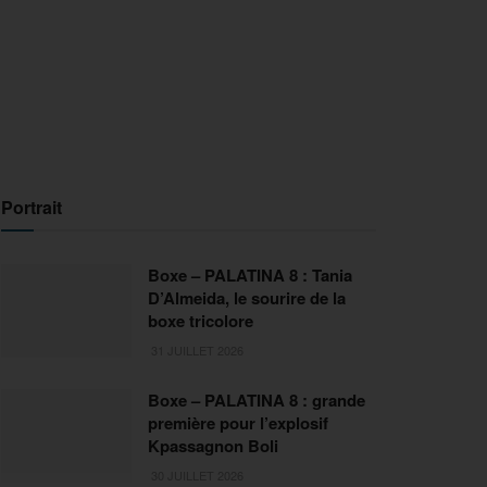
Portrait
Boxe – PALATINA 8 : Tania
D’Almeida, le sourire de la
boxe tricolore
31 JUILLET 2026
Boxe – PALATINA 8 : grande
première pour l’explosif
Kpassagnon Boli
30 JUILLET 2026