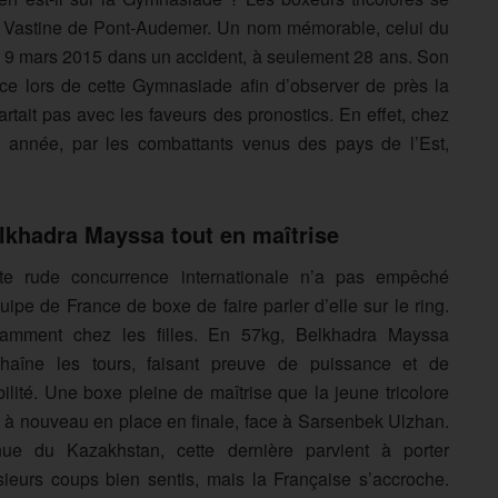
s Vastine de Pont-Audemer. Un nom mémorable, celui du
e 9 mars 2015 dans un accident, à seulement 28 ans. Son
ace lors de cette Gymnasiade afin d’observer de près la
rtait pas avec les faveurs des pronostics. En effet, chez
 année, par les combattants venus des pays de l’Est,
lkhadra Mayssa tout en maîtrise
te rude concurrence internationale n’a pas empêché
quipe de France de boxe de faire parler d’elle sur le ring.
amment chez les filles. En 57kg, Belkhadra Mayssa
haîne les tours, faisant preuve de puissance et de
ilité. Une boxe pleine de maîtrise que la jeune tricolore
 à nouveau en place en finale, face à Sarsenbek Ulzhan.
ue du Kazakhstan, cette dernière parvient à porter
sieurs coups bien sentis, mais la Française s’accroche.