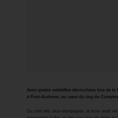
Avec quatre médailles décrochées lors de la Gy
à Pont-Audemer, au cœur du ring du Complexe
Du côté des Jeux olympiques, la boxe avait vé
mémorable à Rio, quatre ans plus tôt. Mais qu’