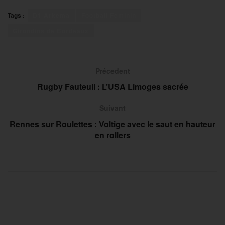
Tags :
D1 Arkema
Football Féminin
Girondins de Bordeaux
Précedent
Rugby Fauteuil : L’USA Limoges sacrée
Suivant
Rennes sur Roulettes : Voltige avec le saut en hauteur
en rollers