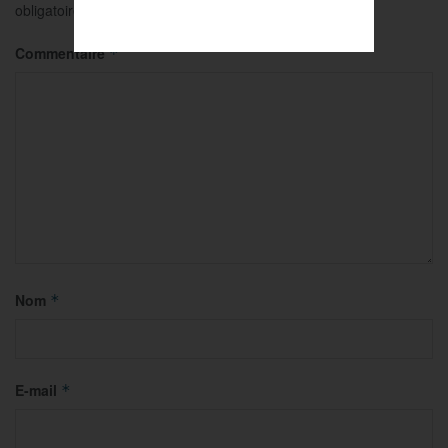
obligatoires sont indiqués avec
*
Commentaire
*
Nom
*
E-mail
*