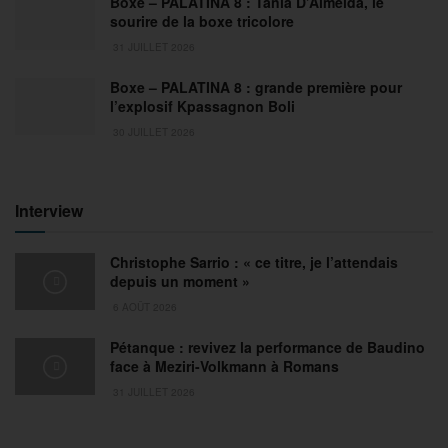
Boxe – PALATINA 8 : Tania D’Almeida, le
sourire de la boxe tricolore
31 JUILLET 2026
Boxe – PALATINA 8 : grande première pour
l’explosif Kpassagnon Boli
30 JUILLET 2026
Interview
Christophe Sarrio : « ce titre, je l’attendais
depuis un moment »
6 AOÛT 2026
Pétanque : revivez la performance de Baudino
face à Meziri-Volkmann à Romans
31 JUILLET 2026