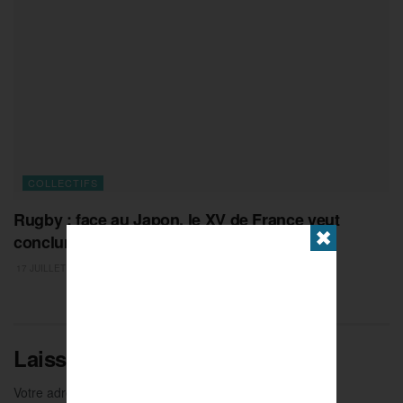
COLLECTIFS
Rugby : face au Japon, le XV de France veut
✖
conclure son bel été
17 JUILLET 2026
Laisser un commentaire
Votre adresse e-mail ne sera pas publiée.
Les champs