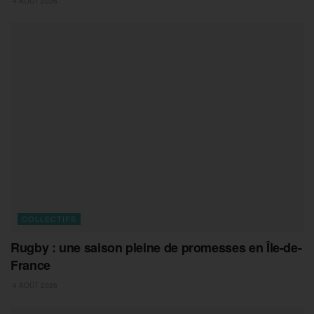
4 AOÛT 2026
COLLECTIFS
Rugby : une saison pleine de promesses en Île-de-
France
4 AOÛT 2026