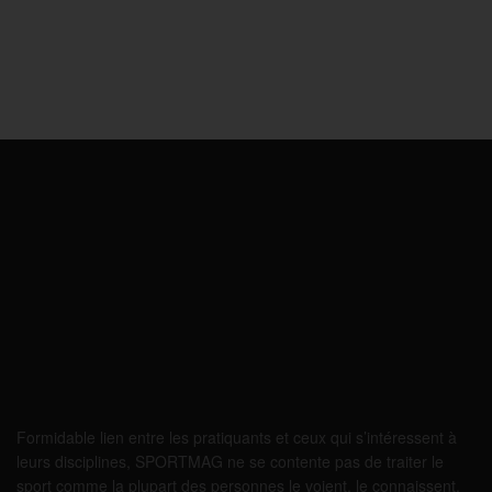
Formidable lien entre les pratiquants et ceux qui s’intéressent à
leurs disciplines, SPORTMAG ne se contente pas de traiter le
sport comme la plupart des personnes le voient, le connaissent,