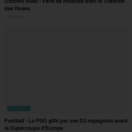
Octobre Rose : Paris se mobilise avec le Triathlon
des Roses
7 AOÛT 2026
FOOTBALL
Football : Le PSG giflé par une D2 espagnole avant
la Supercoupe d’Europe