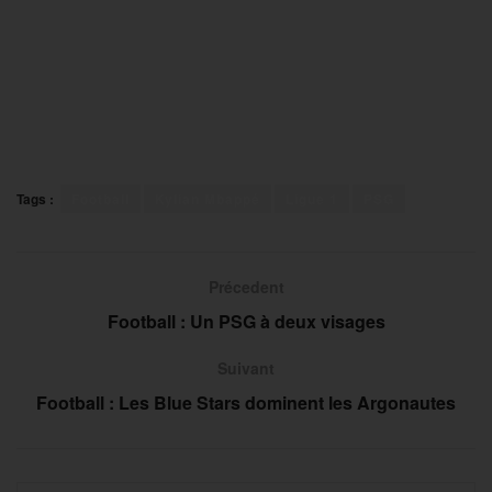
Tags :
Football
Kylian Mbappé
Ligue 1
PSG
Précedent
Football : Un PSG à deux visages
Suivant
Football : Les Blue Stars dominent les Argonautes