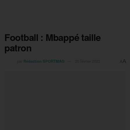
Football : Mbappé taille
patron
A
par
Rédaction SPORTMAG
20 février 2023
A