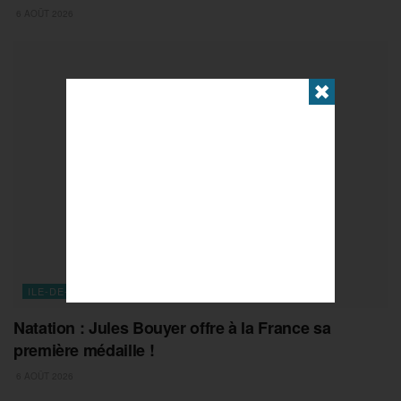
6 AOÛT 2026
✖
ILE-DE-FRANCE
Natation : Jules Bouyer offre à la France sa
première médaille !
6 AOÛT 2026