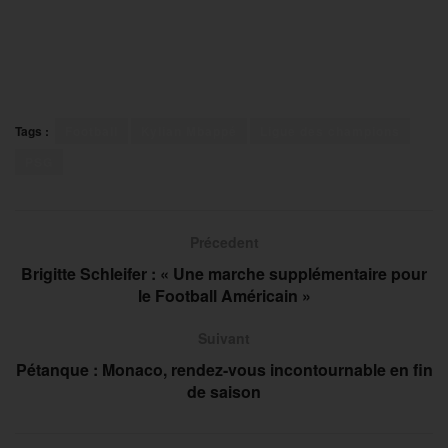
Tags :
Football
Kylian Mbappé
Ligue des champions
PSG
Précedent
Brigitte Schleifer : « Une marche supplémentaire pour
le Football Américain »
Suivant
Pétanque : Monaco, rendez-vous incontournable en fin
de saison