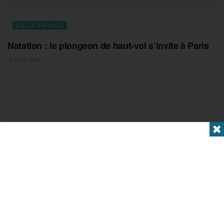
ILE-DE-FRANCE
Natation : le plongeon de haut-vol s’invite à Paris
8 AOÛT 2026
✖
ESSONNE