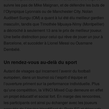
suivre les pas de Mike Maignan, et de défendre les buts de
l’Olympique Lyonnais ou de Manchester City. Nolan
Audibert Sungu (OM) a quant à lui été élu meilleur gardien
masculin, tandis que Timothée Mpuaya-Nimy (Montpellier)
a décroché à seulement 13 ans le prix de meilleur joueur.
Une belle distinction pour celui qui rêve de jouer un jour à
Barcelone, et succéder à Lionel Messi ou Ousmane
Dembélé.
Un rendez-vous au-delà du sport
Autant de visages qui incarnent l’avenir du football
européen, dans un tournoi où l’esprit d’équipe et
l’ouverture priment sur la performance individuelle. Plus
qu’une compétition, la VINCI Mixed Cup demeure en effet
un projet éducatif et social fort. En marge des rencontres,
les participants ont ainsi pu échanger avec les joueurs
amputés de l’équipe HandiFoot du Paris FC et découvrir