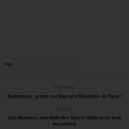
Tags :
Paris FC
Vinci Mixed Cup
Précedent
Badminton : grand ciel Bleu aux Mondiaux de Paris !
Suivant
Aux Mureaux, une Halle des Sports taillée pour tous
les publics