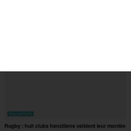
Tennis : US Open, top 10, Turin… Arthur Fils sans
filet sur ses objectifs
8 AOÛT 2026
COLLECTIFS
Rugby : huit clubs franciliens valident leur montée