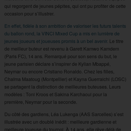
qui regorgent de jeunes pépites, qui ont pu profiter de cette
occasion pour s’illustrer.
En effet, fidèle à son ambition de valoriser les futurs talents
du ballon rond, la VINCI Mixed Cup a mis en lumière de
jeunes joueurs et joueuses promis à un bel avenir.
Le titre
de meilleur buteur est revenu à Garett Kamwo Kamdem
(Paris FC), 14 ans. Remarqué pour son sens du but, le
jeune parisien déclare s’inspirer de Kylian Mbappé,
Neymar ou encore Cristiano Ronaldo. Chez les filles,
Chaïma Maatoug (Montpellier) et Kayna Guerraichi (LOSC)
se partagent la distinction de meilleures buteuses. Leurs
modèles : Toni Kroos et Sakina Karchaoui pour la
première, Neymar pour la seconde.
Du côté des gardiens, Léa Lukenga (AAS Sarcelles) s’est
illustrée avec un doublé inédit : meilleure gardienne et
meilleure joueuse du tournoi. À 14 ans, elle rêve déjà de