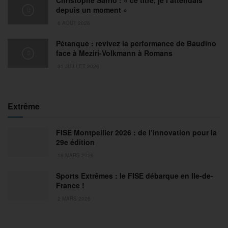
Christophe Sarrio : « ce titre, je l’attendais
depuis un moment »
6 AOÛT 2026
Pétanque : revivez la performance de Baudino
face à Meziri-Volkmann à Romans
31 JUILLET 2026
Extrême
FISE Montpellier 2026 : de l’innovation pour la
29e édition
18 MARS 2026
Sports Extrêmes : le FISE débarque en Ile-de-
France !
2 MARS 2026